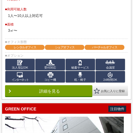
■利用可能人数
1人〜10人以上対応可
■面積
3㎡〜
■オフィス形態
レンタルオフィス
シェアオフィス
バーチャルオフィス
■オプション
法人登記OK
受付対応
秘書サービス
会議室
インターネット
コピー機
机・椅子
24時間OK
詳細を見る
お気に入りに登録
GREEN OFFICE
注目物件