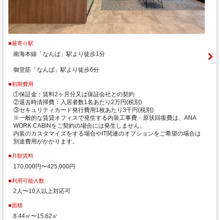
■最寄り駅
南海本線「なんば」駅より徒歩1分
御堂筋「なんば」駅より徒歩6分
■初期費用
①保証金：賃料2ヶ月分又は保証会社との契約
②退去時清掃費：入居者数1名あたり2万円(税別)
③セキュリティカード発行費用1枚あたり3千円(税別)
※一般的な賃貸オフィスで発生する内装工事費・原状回復費は、ANA
WORK CABINをご契約の場合には発生しません。
内装のカスタマイズをする場合やIT関連のオプションをご希望の場合は
別途費用がかかります。
■月額賃料
170,000円〜425,000円
■利用可能人数
2人〜10人以上対応可
■面積
8.44㎡〜15.62㎡