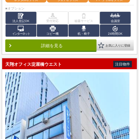
■オプション
法人登記OK
受付対応
秘書サービス
会議室
インターネット
コピー機
机・椅子
24時間OK
詳細を見る
お気に入りに登録
天翔オフィス淀屋橋ウエスト
注目物件