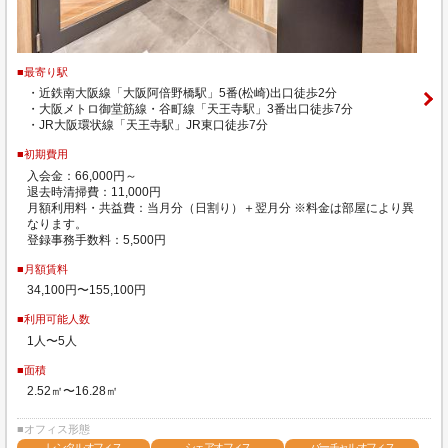
■最寄り駅
・近鉄南大阪線「大阪阿倍野橋駅」5番(松崎)出口徒歩2分
・大阪メトロ御堂筋線・谷町線「天王寺駅」3番出口徒歩7分
・JR大阪環状線「天王寺駅」JR東口徒歩7分
■初期費用
入会金：66,000円～
退去時清掃費：11,000円
月額利用料・共益費：当月分（日割り）＋翌月分 ※料金は部屋により異
なります。
登録事務手数料：5,500円
■月額賃料
34,100円〜155,100円
■利用可能人数
1人〜5人
■面積
2.52㎡〜16.28㎡
■オフィス形態
レンタルオフィス
シェアオフィス
バーチャルオフィス