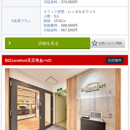
月額賃料：
374,000円
オフィス形態：
レンタルオフィス
人数：
5人
5名席プラン
面積：
15.62㎡
初期費用：
589,500円
月額賃料：
467,500円
詳細を見る
お気に入りに登録
BIZcomfort天王寺あべの
注目物件