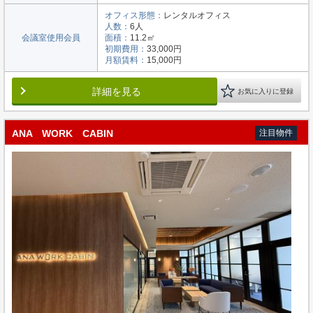
オフィス形態：
レンタルオフィス
人数：
6人
会議室使用会員
面積：
11.2㎡
初期費用：
33,000円
月額賃料：
15,000円
詳細を見る
お気に入りに登録
ANA WORK CABIN
注目物件