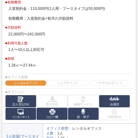
■初期費用
入室契約金：110,000円(1人用・ブースタイプは55,000円)
初期費用：入室契約金+初月の月額賃料
■月額賃料
22,000円〜242,000円
■利用可能人数
1人〜10人以上対応可
■面積
1.26㎡〜27.44㎡
■オフィス形態
レンタルオフィス
シェアオフィス
バーチャルオフィス
■オプション
法人登記OK
受付対応
秘書サービス
会議室
インターネット
コピー機
机・椅子
24時間OK
オフィス形態：
レンタルオフィス
人数：
1人
1人部屋(ブースタイ