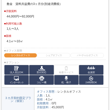
敷金 賃料共益費の3ヶ月分(別途消費税）
■月額賃料
44,000円〜92,000円
■利用可能人数
1人〜3人
■面積
4.1㎡〜10㎡
■オフィス形態
レンタルオフィス
シェアオフィス
バーチャルオフィス
■オプション
法人登記OK
受付対応
秘書サービス
会議室
インターネット
コピー機
机・椅子
24時間OK
オフィス形態：
レンタルオフィス
人数：
1人
３カ月契約限定プラ
面積：
4.1㎡
ン（個室）
初期費用：
0円
月額賃料：
45,000円