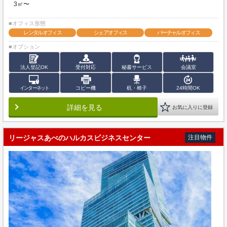
3㎡〜
■オフィス形態
レンタルオフィス
シェアオフィス
バーチャルオフィス
■オプション
法人登記OK
受付対応
秘書サービス
会議室
インターネット
コピー機
机・椅子
24時間OK
詳細を見る
お気に入りに登録
リージャスあべのハルカスビジネスセンター
注目物件