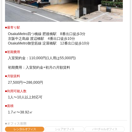
■最寄り駅
OsakaMetro四つ橋線 肥後橋駅 8番出口徒歩3分
京阪中之島線 渡辺橋駅 4番出口徒歩10分
OsakaMetro御堂筋線 淀屋橋駅 12番出口徒歩10分
■初期費用
入室契約金：110,000円(1人用は55,000円)
初期費用：入室契約金+初月の月額賃料
■月額賃料
27,500円〜286,000円
■利用可能人数
1人〜10人以上対応可
■面積
1.7㎡〜38.92㎡
■オフィス形態
レンタルオフィス
シェアオフィス
バーチャルオフィス