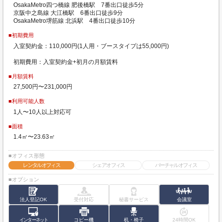
OsakaMetro四つ橋線 肥後橋駅 7番出口徒歩5分
京阪中之島線 大江橋駅 6番出口徒歩9分
OsakaMetro堺筋線 北浜駅 4番出口徒歩10分
■初期費用
入室契約金：110,000円(1人用・ブースタイプは55,000円)
初期費用：入室契約金+初月の月額賃料
■月額賃料
27,500円〜231,000円
■利用可能人数
1人〜10人以上対応可
■面積
1.4㎡〜23.63㎡
■オフィス形態
レンタルオフィス
シェアオフィス
バーチャルオフィス
■オプション
法人登記OK
受付対応
秘書サービス
会議室
インターネット
コピー機
机・椅子
24時間OK