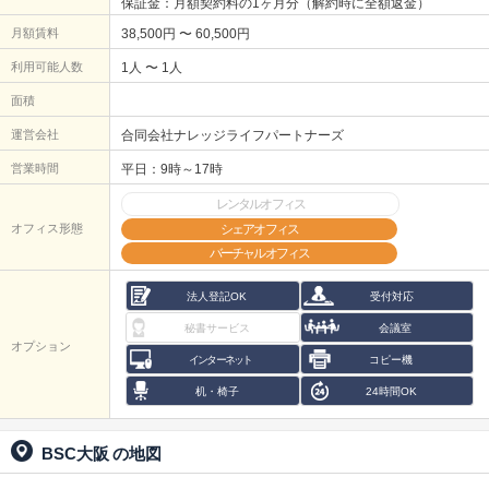
保証金：月額契約料の1ヶ月分（解約時に全額返金）
月額賃料
38,500円 〜 60,500円
利用可能人数
1人 〜 1人
面積
運営会社
合同会社ナレッジライフパートナーズ
営業時間
平日：9時～17時
レンタルオフィス
オフィス形態
シェアオフィス
バーチャルオフィス
法人登記OK
受付対応
秘書サービス
会議室
オプション
インターネット
コピー機
机・椅子
24時間OK
BSC大阪
の地図