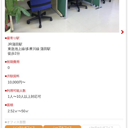
■最寄り駅
JR蒲田駅
東急池上線/多摩川線 蒲田駅
徒歩2分
■初期費用
0
■月額賃料
10,000円〜
■利用可能人数
1人〜10人以上対応可
■面積
2.52㎡〜50㎡
■オフィス形態
レンタルオフィス
シェアオフィス
バーチャルオフィス