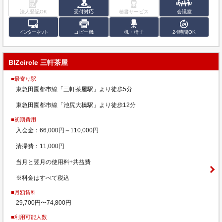
法人登記OK
受付対応
秘書サービス
会議室
インターネット
コピー機
机・椅子
24時間OK
BIZcircle 三軒茶屋
■最寄り駅
東急田園都市線「三軒茶屋駅」より徒歩5分
東急田園都市線「池尻大橋駅」より徒歩12分
■初期費用
入会金：66,000円～110,000円
清掃費：11,000円
当月と翌月の使用料+共益費
※料金はすべて税込
■月額賃料
29,700円〜74,800円
■利用可能人数