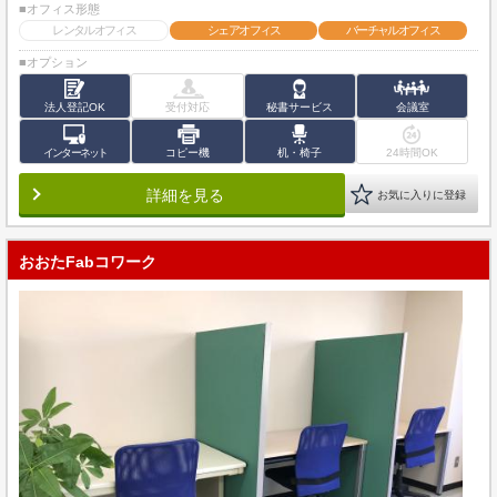
■オフィス形態
レンタルオフィス
シェアオフィス
バーチャルオフィス
■オプション
法人登記OK
受付対応
秘書サービス
会議室
インターネット
コピー機
机・椅子
24時間OK
詳細を見る
お気に入りに登録
おおたFabコワーク