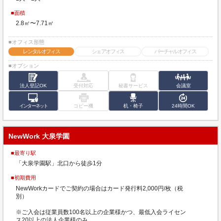
■面積
2.8㎡〜7.71㎡
■オフィス形態
レンタルオフィス
シェアオフィス
バーチャルオフィス
■オプション
法人登記OK
受付対応
秘書サービス
会議室
インターネット
コピー機
机・椅子
24時間OK
NewWork 大泉学園
■最寄り駅
「大泉学園駅」北口から徒歩1分
■初期費用
NewWorkカードでご契約の場合はカード発行料2,000円/枚（税
別）
※ご入会は従業員数100名以上の企業様かつ、最低入会ライセン
ス20以上の法人企業様のみ