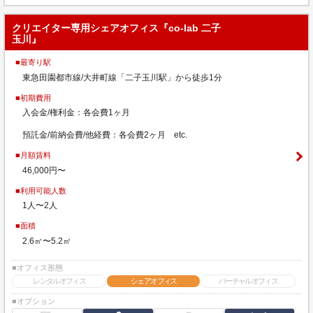
クリエイター専用シェアオフィス『co-lab 二子
玉川』
■最寄り駅
東急田園都市線/大井町線「二子玉川駅」から徒歩1分
■初期費用
入会金/権利金：各会費1ヶ月
預託金/前納会費/他経費：各会費2ヶ月 etc.
■月額賃料
46,000円〜
■利用可能人数
1人〜2人
■面積
2.6㎡〜5.2㎡
■オフィス形態
レンタルオフィス
シェアオフィス
バーチャルオフィス
■オプション