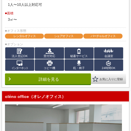
1人〜10人以上対応可
■面積
3㎡〜
■オフィス形態
レンタルオフィス
シェアオフィス
バーチャルオフィス
■オプション
法人登記OK
受付対応
秘書サービス
会議室
インターネット
コピー機
机・椅子
24時間OK
詳細を見る
お気に入りに登録
oléno office（オレノオフィス）