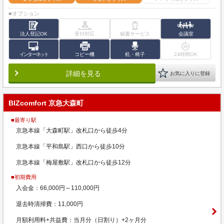
■オプション
法人登記OK
受付対応
秘書サービス
会議室
インターネット
コピー機
机・椅子
24時間OK
詳細を見る
お気に入りに登録
BIZcomfort 京急大森町
■最寄り駅
京急本線「大森町駅」改札口から徒歩4分
京急本線「平和島駅」西口から徒歩10分
京急本線「梅屋敷駅」改札口から徒歩12分
■初期費用
入会金：66,000円～110,000円
退去時清掃費：11,000円
月額利用料+共益費：当月分（日割り）+2ヶ月分