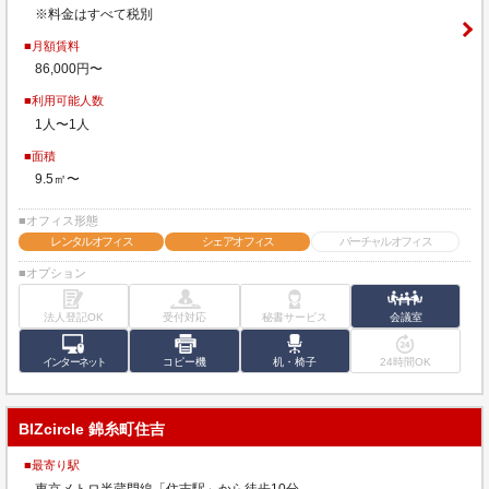
※料金はすべて税別
■月額賃料
86,000円〜
■利用可能人数
1人〜1人
■面積
9.5㎡〜
■オフィス形態
レンタルオフィス
シェアオフィス
バーチャルオフィス
■オプション
法人登記OK
受付対応
秘書サービス
会議室
インターネット
コピー機
机・椅子
24時間OK
BIZcircle 錦糸町住吉
■最寄り駅
東京メトロ半蔵門線「住吉駅」から徒歩10分