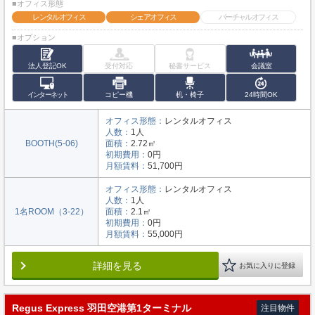
■オフィス形態
レンタルオフィス
シェアオフィス
バーチャルオフィス
■オプション
法人登記OK
受付対応
秘書サービス
会議室
インターネット
コピー機
机・椅子
24時間OK
オフィス形態：
レンタルオフィス
人数：
1人
BOOTH(5-06)
面積：
2.72㎡
初期費用：
0円
月額賃料：
51,700円
オフィス形態：
レンタルオフィス
人数：
1人
1名ROOM（3-22）
面積：
2.1㎡
初期費用：
0円
月額賃料：
55,000円
詳細を見る
お気に入りに登録
Regus Express 羽田空港第1ターミナル
注目物件