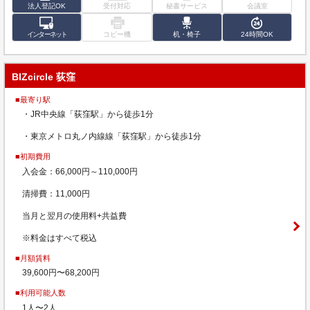
法人登記OK
受付対応
秘書サービス
会議室
インターネット
コピー機
机・椅子
24時間OK
BIZcircle 荻窪
■最寄り駅
・JR中央線「荻窪駅」から徒歩1分
・東京メトロ丸ノ内線線「荻窪駅」から徒歩1分
■初期費用
入会金：66,000円～110,000円
清掃費：11,000円
当月と翌月の使用料+共益費
※料金はすべて税込
■月額賃料
39,600円〜68,200円
■利用可能人数
1人〜2人