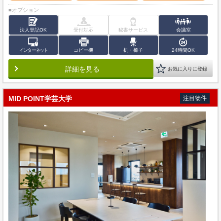
■オプション
法人登記OK
受付対応
秘書サービス
会議室
インターネット
コピー機
机・椅子
24時間OK
詳細を見る
お気に入りに登録
MID POINT学芸大学
注目物件