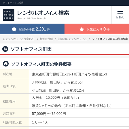
ソフトオフィス町田
MENU
2,291
0
登録物件数
件
お気に入り
件
レンタルオフィス検索TOP
都道府県別
関東のレンタルオフィス
ソフトオフィス町田の詳細情報
ソフトオフィス町田
ソフトオフィス町田の物件概要
所在地
東京都町田市原町田1-13-1 町田ハイツ壱番館1-3
JR横浜線「町田駅」から徒歩5分
最寄り駅
小田急線「町田駅」から徒歩12分
入居金：15,000円（返却なし）
初期費用
家賃1ヶ月分の敷金（退出時に返却・自動償却なし）
月額賃料
57,000円 〜 75,000円
利用可能人数
1人 〜 4人