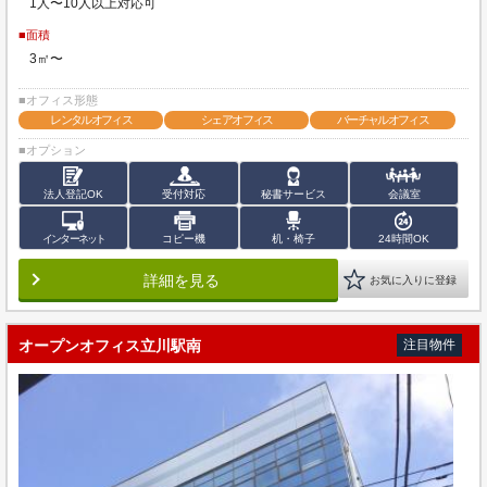
1人〜10人以上対応可
■面積
3㎡〜
■オフィス形態
レンタルオフィス
シェアオフィス
バーチャルオフィス
■オプション
法人登記OK
受付対応
秘書サービス
会議室
インターネット
コピー機
机・椅子
24時間OK
詳細を見る
お気に入りに登録
オープンオフィス立川駅南
注目物件