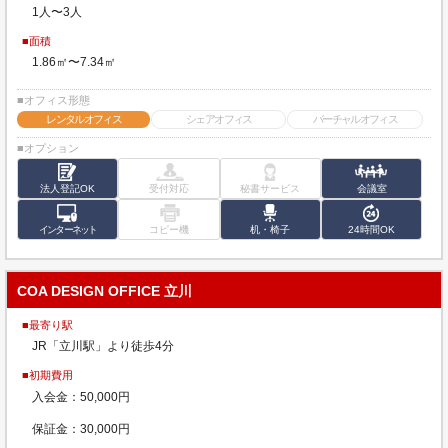
1人〜3人
■面積
1.86㎡〜7.34㎡
■オフィス形態
レンタルオフィス
シェアオフィス
バーチャルオフィス
■オプション
法人登記OK
受付対応
秘書サービス
会議室
インターネット
コピー機
机・椅子
24時間OK
COA DESIGN OFFICE 立川
■最寄り駅
JR「立川駅」より徒歩4分
■初期費用
入会金：50,000円
保証金：30,000円