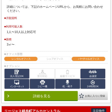
詳細については、下記のホームページURLから、お気軽にお問い合わせ
ください。
■月額賃料
■利用可能人数
1人〜10人以上対応可
■面積
3㎡〜
■オフィス形態
レンタルオフィス
シェアオフィス
バーチャルオフィス
■オプション
法人登記OK
受付対応
秘書サービス
会議室
インターネット
コピー機
机・椅子
24時間OK
詳細を見る
お気に入りに登録
リージャス錦糸町アルカセントラル
注目物件