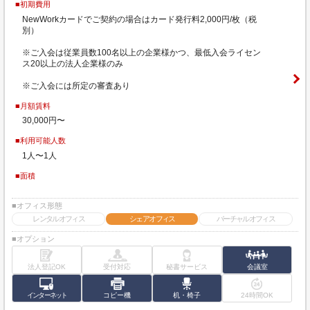
■初期費用
NewWorkカードでご契約の場合はカード発行料2,000円/枚（税
別）
※ご入会は従業員数100名以上の企業様かつ、最低入会ライセン
ス20以上の法人企業様のみ
※ご入会には所定の審査あり
■月額賃料
30,000円〜
■利用可能人数
1人〜1人
■面積
■オフィス形態
レンタルオフィス
シェアオフィス
バーチャルオフィス
■オプション
法人登記OK
受付対応
秘書サービス
会議室
インターネット
コピー機
机・椅子
24時間OK