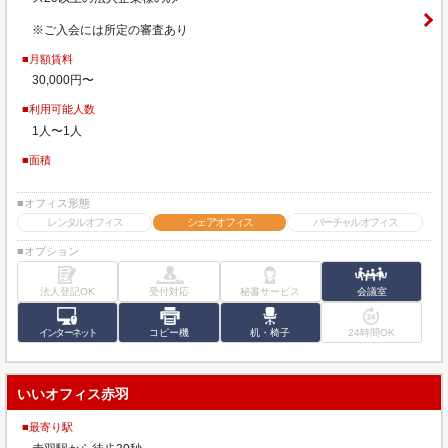
※ご入会には所定の審査あり
■月額賃料
30,000円〜
■利用可能人数
1人〜1人
■面積
■オフィス形態
レンタルオフィス
シェアオフィス
バーチャルオフィス
■オプション
法人登記OK
受付対応
秘書サービス
会議室
インターネット
コピー機
机・椅子
24時間OK
いいオフィス赤羽
■最寄り駅