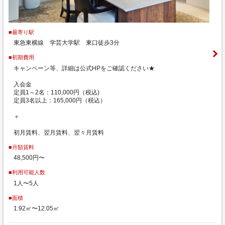
■最寄り駅
東急東横線 学芸大学駅 東口徒歩3分
■初期費用
キャンペーン等、詳細は公式HPをご確認ください★
入会金
定員1～2名：110,000円（税込)
定員3名以上：165,000円（税込）
＋
初月賃料、翌月賃料、翌々月賃料
■月額賃料
48,500円〜
■利用可能人数
1人〜5人
■面積
1.92㎡〜12.05㎡