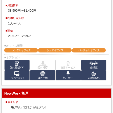
■月額賃料
38,500円〜81,400円
■利用可能人数
1人〜4人
■面積
2.05㎡〜12.99㎡
■オフィス形態
レンタルオフィス
シェアオフィス
バーチャルオフィス
■オプション
法人登記OK
受付対応
秘書サービス
会議室
インターネット
コピー機
机・椅子
24時間OK
NewWork 亀戸
■最寄り駅
「亀戸駅」北口から徒歩2分