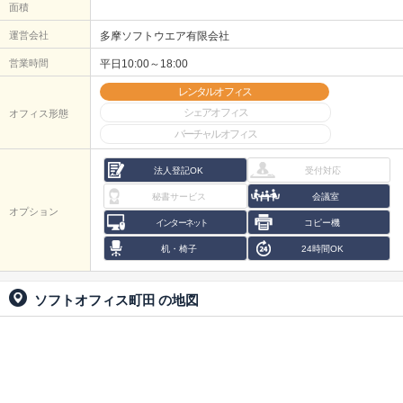
面積
運営会社
多摩ソフトウエア有限会社
営業時間
平日10:00～18:00
レンタルオフィス
シェアオフィス
オフィス形態
バーチャルオフィス
法人登記OK
受付対応
秘書サービス
会議室
オプション
インターネット
コピー機
机・椅子
24時間OK
ソフトオフィス町田
の地図