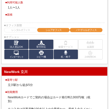
■利用可能人数
1人〜1人
■面積
■オフィス形態
レンタルオフィス
シェアオフィス
バーチャルオフィス
■オプション
法人登記OK
受付対応
秘書サービス
会議室
インターネット
コピー機
机・椅子
24時間OK
NewWork 立川
■最寄り駅
立川駅から徒歩5分
■初期費用
NewWorkカードでご契約の場合はカード発行料2,000円/枚（税
別）
※ご入会は従業員数100名以上の企業様かつ、最低入会ライセン