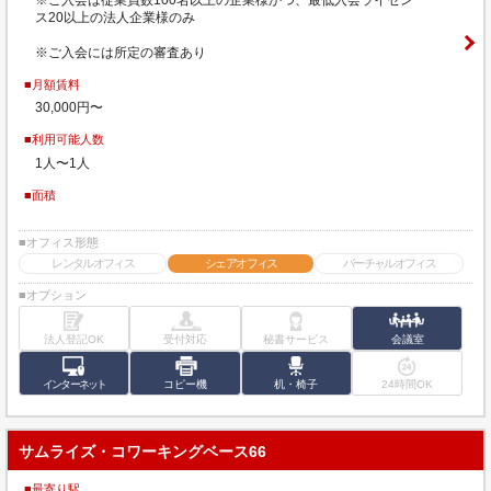
ス20以上の法人企業様のみ
※ご入会には所定の審査あり
■月額賃料
30,000円〜
■利用可能人数
1人〜1人
■面積
■オフィス形態
レンタルオフィス
シェアオフィス
バーチャルオフィス
■オプション
法人登記OK
受付対応
秘書サービス
会議室
インターネット
コピー機
机・椅子
24時間OK
サムライズ・コワーキングベース66
■最寄り駅