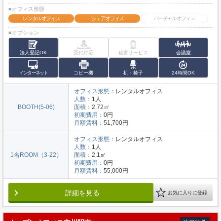
■オフィス形態
レンタルオフィス
シェアオフィス
バーチャルオフィス
■オプション
法人登記OK
受付対応
秘書サービス
会議室
インターネット
コピー機
机・椅子
24時間OK
オフィス形態：
レンタルオフィス
人数：
1人
BOOTH(5-06)
面積：
2.72㎡
初期費用：
0円
月額賃料：
51,700円
オフィス形態：
レンタルオフィス
人数：
1人
1名ROOM（3-22）
面積：
2.1㎡
初期費用：
0円
月額賃料：
55,000円
詳細を見る
お気に入りに登録