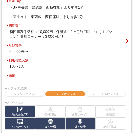
■最寄り駅
・JR中央線／総武線「西荻窪駅」より徒歩1分
・東京メトロ東西線「西荻窪駅」より徒歩1分
■初期費用
初回事務手数料：10,000円 保証金：1ヶ月利用料 ※（オプシ
ョン）専用ロッカー：3,000円／月
■月額賃料
26,000円〜
■利用可能人数
1人〜1人
■面積
■オフィス形態
レンタルオフィス
シェアオフィス
バーチャルオフィス
■オプション
法人登記OK
受付対応
秘書サービス
会議室
インターネット
コピー機
机・椅子
24時間OK