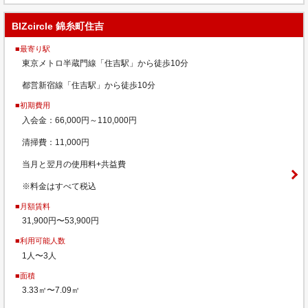
BIZcircle 錦糸町住吉
■最寄り駅
東京メトロ半蔵門線「住吉駅」から徒歩10分
都営新宿線「住吉駅」から徒歩10分
■初期費用
入会金：66,000円～110,000円
清掃費：11,000円
当月と翌月の使用料+共益費
※料金はすべて税込
■月額賃料
31,900円〜53,900円
■利用可能人数
1人〜3人
■面積
3.33㎡〜7.09㎡