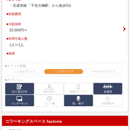
・京成本線 「千住大橋駅」から徒歩5分
■初期費用
■月額賃料
20,000円〜
■利用可能人数
1人〜1人
■面積
■オフィス形態
レンタルオフィス
シェアオフィス
バーチャルオフィス
■オプション
法人登記OK
受付対応
秘書サービス
会議室
インターネット
コピー機
机・椅子
24時間OK
コワーキングスペース factoria​