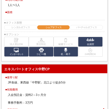
1人〜1人
■面積
■オフィス形態
レンタルオフィス
シェアオフィス
バーチャルオフィス
■オプション
法人登記OK
受付対応
秘書サービス
会議室
インターネット
コピー機
机・椅子
24時間OK
エキスパートオフィス中野CP
■最寄り駅
JR各線、東西線「中野駅」北口より徒歩5分
■初期費用
入会預託金：賃料2～3ヶ月分
事務手数料：3万円