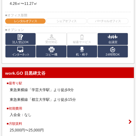
4.26㎡〜11.27㎡
■オフィス形態
レンタルオフィス
シェアオフィス
バーチャルオフィス
■オプション
法人登記OK
受付対応
秘書サービス
会議室
インターネット
コピー機
机・椅子
24時間OK
work.GO 目黒碑文谷
■最寄り駅
東急東横線「学芸大学駅」より徒歩9分
東急東横線「都立大学駅」より徒歩15分
■初期費用
入会金：なし
■月額賃料
25,000円〜25,000円