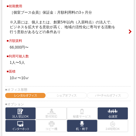
■初期費用
［個室ブース会員］保証金：月額利用料の3ヶ月分
※入居には、個人または、創業5年以内（入居時点）の法人で、
ビジネスを拡大する意欲が高く、地域の活性化に寄与する活動を
行う意欲があるなどの条件あり
■月額賃料
66,000円〜
■利用可能人数
1人〜5人
■面積
10㎡〜10㎡
■オフィス形態
レンタルオフィス
シェアオフィス
バーチャルオフィス
■オプション
法人登記OK
受付対応
秘書サービス
会議室
インターネット
コピー機
机・椅子
24時間OK