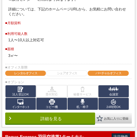
詳細については、下記のホームページURLから、お気軽にお問い合わせ
ください。
■月額賃料
■利用可能人数
1人〜10人以上対応可
■面積
3㎡〜
■オフィス形態
レンタルオフィス
シェアオフィス
バーチャルオフィス
■オプション
法人登記OK
受付対応
秘書サービス
会議室
インターネット
コピー機
机・椅子
24時間OK
詳細を見る
お気に入りに登録
Regus Express 羽田空港第1ターミナル
注目物件