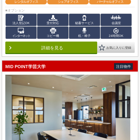
レンタルオフィス
シェアオフィス
バーチャルオフィス
■オプション
法人登記OK
受付対応
秘書サービス
会議室
インターネット
コピー機
机・椅子
24時間OK
詳細を見る
お気に入りに登録
MID POINT学芸大学
注目物件