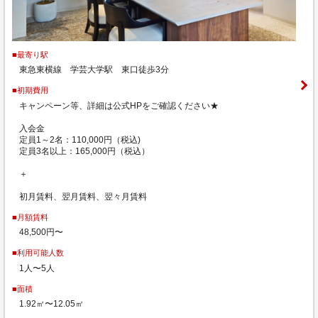
■最寄り駅
東急東横線 学芸大学駅 東口徒歩3分
■初期費用
キャンペーン等、詳細は公式HPをご確認ください★
入会金
定員1～2名：110,000円（税込)
定員3名以上：165,000円（税込）
＋
初月賃料、翌月賃料、翌々月賃料
■月額賃料
48,500円〜
■利用可能人数
1人〜5人
■面積
1.92㎡〜12.05㎡