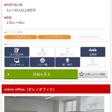
■利用可能人数
1人〜10人以上対応可
■面積
2.52㎡〜50㎡
■オフィス形態
レンタルオフィス
シェアオフィス
バーチャルオフィス
■オプション
法人登記OK
受付対応
秘書サービス
会議室
インターネット
コピー機
机・椅子
24時間OK
詳細を見る
お気に入りに登録
oléno office（オレノオフィス）