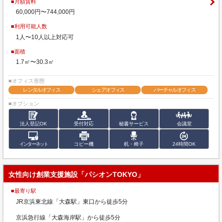
■月額賃料
60,000円〜744,000円
■利用可能人数
1人〜10人以上対応可
■面積
1.7㎡〜30.3㎡
■オフィス形態
レンタルオフィス
シェアオフィス
バーチャルオフィス
■オプション
法人登記OK
受付対応
秘書サービス
会議室
インターネット
コピー機
机・椅子
24時間OK
女性向け創業支援施設「パシオンTOKYO」
■最寄り駅
JR京浜東北線「大森駅」東口から徒歩5分
京浜急行線「大森海岸駅」から徒歩5分