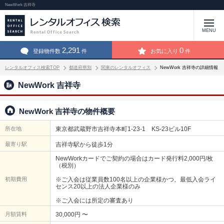
NewWork 吉祥寺
MENU
2,291
0
登録物件数
件
お気に入り
件
レンタルオフィス検索TOP
都道府県別
関東のレンタルオフィス
NewWork 吉祥寺の詳細情報
NewWork 吉祥寺
NewWork 吉祥寺の物件概要
所在地
東京都武蔵野市吉祥寺本町1-23-1 KS-23ビル10F
最寄り駅
吉祥寺駅から徒歩1分
NewWorkカードでご契約の場合はカード発行料2,000円/枚
（税別）
初期費用
※ご入会は従業員数100名以上の企業様かつ、最低入会ライ
センス20以上の法人企業様のみ
※ご入会には所定の審査あり
月額賃料
30,000円 〜