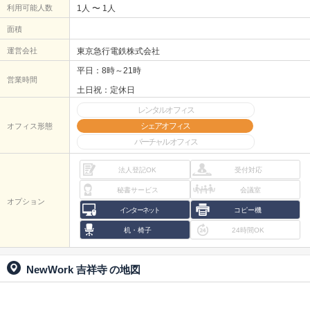
利用可能人数
1人 〜 1人
面積
運営会社
東京急行電鉄株式会社
平日：8時～21時
営業時間
土日祝：定休日
レンタルオフィス
シェアオフィス
オフィス形態
バーチャルオフィス
法人登記OK
受付対応
秘書サービス
会議室
オプション
インターネット
コピー機
机・椅子
24時間OK
NewWork 吉祥寺
の地図