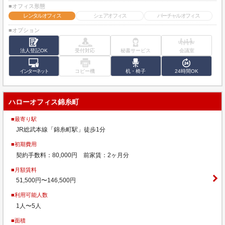
■オフィス形態
レンタルオフィス
シェアオフィス
バーチャルオフィス
■オプション
法人登記OK
受付対応
秘書サービス
会議室
インターネット
コピー機
机・椅子
24時間OK
ハローオフィス錦糸町
■最寄り駅
JR総武本線「錦糸町駅」徒歩1分
■初期費用
契約手数料：80,000円 前家賃：2ヶ月分
■月額賃料
51,500円〜146,500円
■利用可能人数
1人〜5人
■面積