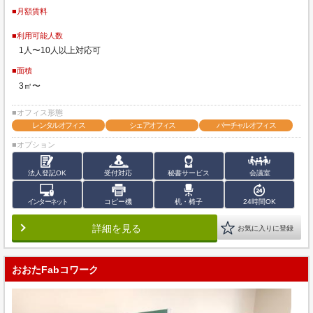
■月額賃料
■利用可能人数
1人〜10人以上対応可
■面積
3㎡〜
■オフィス形態
レンタルオフィス
シェアオフィス
バーチャルオフィス
■オプション
法人登記OK
受付対応
秘書サービス
会議室
インターネット
コピー機
机・椅子
24時間OK
詳細を見る
お気に入りに登録
おおたFabコワーク