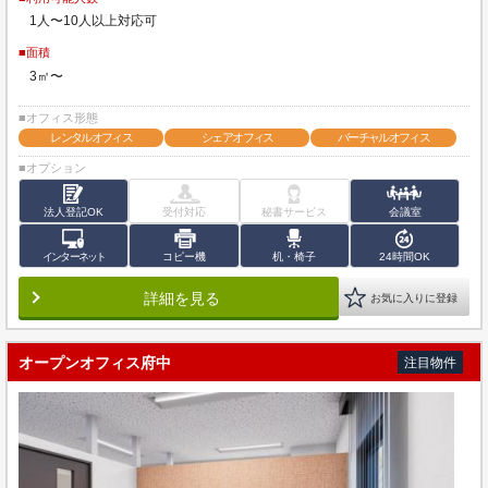
1人〜10人以上対応可
■面積
3㎡〜
■オフィス形態
レンタルオフィス
シェアオフィス
バーチャルオフィス
■オプション
法人登記OK
受付対応
秘書サービス
会議室
インターネット
コピー機
机・椅子
24時間OK
詳細を見る
お気に入りに登録
オープンオフィス府中
注目物件