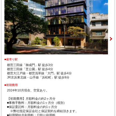
■最寄り駅
都営三田線「御成門」駅 徒歩3分
都営三田線「芝公園」駅 徒歩4分
都営大江戸線・都営浅草線「大門」駅 徒歩4分
JR京浜東北線・山手線「浜松町」駅 徒歩9分
■初期費用
2024年10月現在、空室あり。
【初期費用】月額料金の約2ヶ月分
■事務手数料：月額料金の1ヶ月分（税別）
■保証委託料：月額料金の約1ヶ月分
※弊社指定保証会社と保証契約を締結頂きます。
■利用開始月利用料：日割り利用料