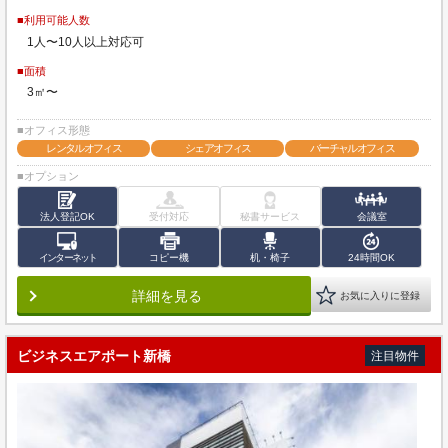
■利用可能人数
1人〜10人以上対応可
■面積
3㎡〜
■オフィス形態
レンタルオフィス
シェアオフィス
バーチャルオフィス
■オプション
法人登記OK
受付対応
秘書サービス
会議室
インターネット
コピー機
机・椅子
24時間OK
詳細を見る
お気に入りに登録
ビジネスエアポート新橋
注目物件