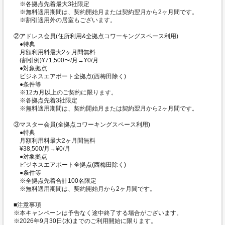
※各拠点先着最大3社限定
※無料適用期間は、契約開始月または契約翌月から2ヶ月間です。
※割引適用外の居室もございます。
②アドレス会員(住所利用&全拠点コワーキングスペース利用)
●特典
月額利用料最大2ヶ月間無料
(割引例)¥71,500〜/月→¥0/月
●対象拠点
ビジネスエアポート全拠点(西梅田除く)
●条件等
※12カ月以上のご契約に限ります。
※各拠点先着3社限定
※無料適用期間は、契約開始月または契約翌月から2ヶ月間です。
③マスター会員(全拠点コワーキングスペース利用)
●特典
月額利用料最大2ヶ月間無料
¥38,500/月→¥0/月
●対象拠点
ビジネスエアポート全拠点(西梅田除く)
●条件等
※全拠点先着合計100名限定
※無料適用期間は、契約開始月から2ヶ月間です。
■注意事項
※本キャンペーンは予告なく途中終了する場合がございます。
※2026年9月30日(水)までのご利用開始に限ります。