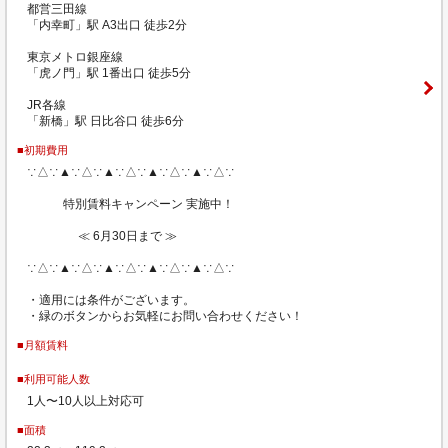
都営三田線
「内幸町」駅 A3出口 徒歩2分
東京メトロ銀座線
「虎ノ門」駅 1番出口 徒歩5分
JR各線
「新橋」駅 日比谷口 徒歩6分
■初期費用
∵△∵▲∵△∵▲∵△∵▲∵△∵▲∵△∵
特別賃料キャンペーン 実施中！
≪ 6月30日まで ≫
∵△∵▲∵△∵▲∵△∵▲∵△∵▲∵△∵
・適用には条件がございます。
・緑のボタンからお気軽にお問い合わせください！
■月額賃料
■利用可能人数
1人〜10人以上対応可
■面積