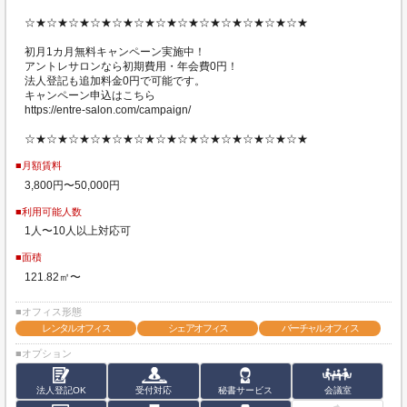
☆★☆★☆★☆★☆★☆★☆★☆★☆★☆★☆★☆★☆★
初月1カ月無料キャンペーン実施中！
アントレサロンなら初期費用・年会費0円！
法人登記も追加料金0円で可能です。
キャンペーン申込はこちら
https://entre-salon.com/campaign/
☆★☆★☆★☆★☆★☆★☆★☆★☆★☆★☆★☆★☆★
■月額賃料
3,800円〜50,000円
■利用可能人数
1人〜10人以上対応可
■面積
121.82㎡〜
■オフィス形態
レンタルオフィス
シェアオフィス
バーチャルオフィス
■オプション
法人登記OK
受付対応
秘書サービス
会議室