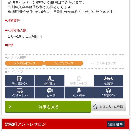
※他キャンペーン/優待との併用はできかねます。
※別途入会事務手数料が必要となります。
※適用開始が月中の場合は、日割り分を無料とさせていただきます。
■月額賃料
■利用可能人数
1人〜10人以上対応可
■面積
■オフィス形態
レンタルオフィス
シェアオフィス
バーチャルオフィス
■オプション
法人登記OK
受付対応
秘書サービス
会議室
インターネット
コピー機
机・椅子
24時間OK
詳細を見る
お気に入りに登録
浜松町アントレサロン
注目物件