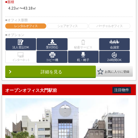
■面積
4.23㎡〜43.18㎡
■オフィス形態
レンタルオフィス
シェアオフィス
バーチャルオフィス
■オプション
法人登記OK
受付対応
秘書サービス
会議室
インターネット
コピー機
机・椅子
24時間OK
詳細を見る
お気に入りに登録
オープンオフィス大門駅前
注目物件