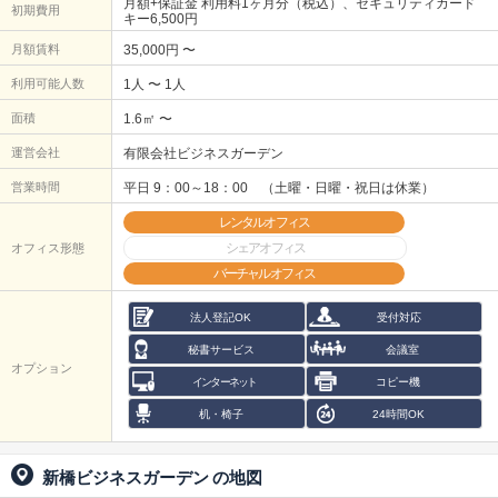
月額+保証金 利用料1ヶ月分（税込）、セキュリティカード
初期費用
キー6,500円
月額賃料
35,000円 〜
利用可能人数
1人 〜 1人
面積
1.6㎡ 〜
運営会社
有限会社ビジネスガーデン
営業時間
平日 9：00～18：00 （土曜・日曜・祝日は休業）
レンタルオフィス
シェアオフィス
オフィス形態
バーチャルオフィス
法人登記OK
受付対応
秘書サービス
会議室
オプション
インターネット
コピー機
机・椅子
24時間OK
新橋ビジネスガーデン
の地図