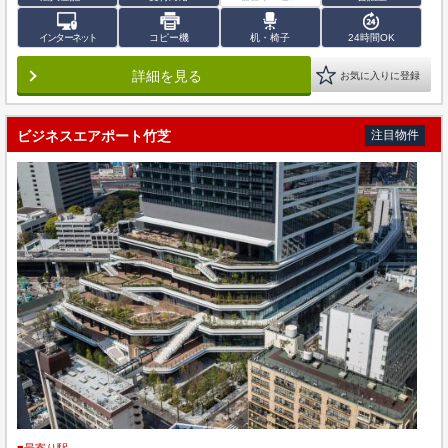
インターネット
コピー機
机・椅子
24時間OK
詳細を見る
お気に入りに登録
ビジネスエアポート竹芝
注目物件
■最寄り駅