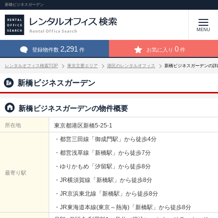
新橋ビジネスガーデン
MENU
2,291
0
登録物件数
件
お気に入り
件
レンタルオフィス検索TOP
東京主要エリア
港区のレンタルオフィス
新橋ビジネスガーデンの詳
新橋ビジネスガーデン
新橋ビジネスガーデンの物件概要
所在地
東京都港区新橋5-25-1
・都営三田線「御成門駅」から徒歩4分
・都営浅草線「新橋駅」から徒歩7分
・ゆりかもめ「汐留駅」から徒歩8分
最寄り駅
・JR横須賀線「新橋駅」から徒歩8分
・JR京浜東北線「新橋駅」から徒歩8分
・JR東海道本線(東京～熱海)「新橋駅」から徒歩8分