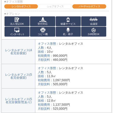
■オフィス形態
レンタルオフィス
シェアオフィス
バーチャルオフィス
■オプション
法人登記OK
受付対応
秘書サービス
会議室
インターネット
コピー機
机・椅子
24時間OK
オフィス形態：
レンタルオフィス
人数：
4人
レンタルオフィス(4
面積：
10㎡
名完全個室)
初期費用：
990,000円
月額賃料：
460,000円
オフィス形態：
レンタルオフィス
人数：
5人
レンタルオフィス(5
面積：
11.9㎡
名完全個室)
初期費用：
1,097,500円
月額賃料：
505,000円
オフィス形態：
レンタルオフィス
人数：
5人
レンタルオフィス(5
面積：
12.8㎡
名完全個室/窓あり)
初期費用：
1,137,500円
月額賃料：
525,000円