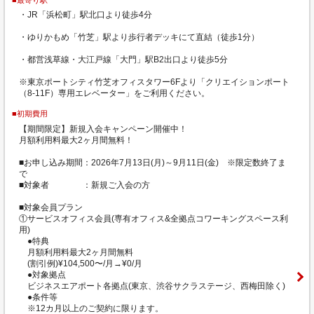
・JR「浜松町」駅北口より徒歩4分
・ゆりかもめ「竹芝」駅より歩行者デッキにて直結（徒歩1分）
・都営浅草線・大江戸線「大門」駅B2出口より徒歩5分
※東京ポートシティ竹芝オフィスタワー6Fより「クリエイションポート
（8-11F）専用エレベーター」をご利用ください。
■初期費用
【期間限定】新規入会キャンペーン開催中！
月額利用料最大2ヶ月間無料！
■お申し込み期間：2026年7月13日(月)～9月11日(金) ※限定数終了ま
で
■対象者 ：新規ご入会の方
■対象会員プラン
①サービスオフィス会員(専有オフィス&全拠点コワーキングスペース利
用)
●特典
月額利用料最大2ヶ月間無料
(割引例)¥104,500〜/月→¥0/月
●対象拠点
ビジネスエアポート各拠点(東京、渋谷サクラステージ、西梅田除く)
●条件等
※12カ月以上のご契約に限ります。