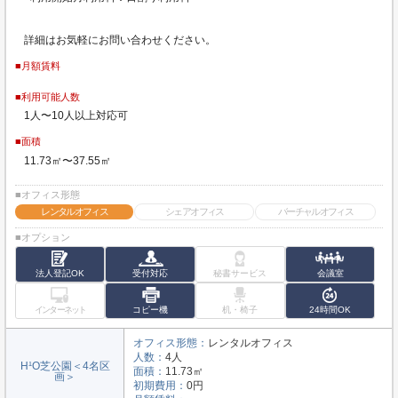
詳細はお気軽にお問い合わせください。
■月額賃料
■利用可能人数
1人〜10人以上対応可
■面積
11.73㎡〜37.55㎡
■オフィス形態
レンタルオフィス
シェアオフィス
バーチャルオフィス
■オプション
法人登記OK
受付対応
秘書サービス
会議室
インターネット
コピー機
机・椅子
24時間OK
オフィス形態：
レンタルオフィス
人数：
4人
H¹O芝公園＜4名区
面積：
11.73㎡
画＞
初期費用：
0円