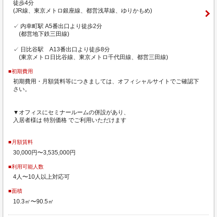
徒歩4分
(JR線、東京メトロ銀座線、都営浅草線、ゆりかもめ)
✓ 内幸町駅 A5番出口より徒歩2分
(都営地下鉄三田線)
✓ 日比谷駅 A13番出口より徒歩8分
(東京メトロ日比谷線、東京メトロ千代田線、都営三田線)
■初期費用
初期費用・月額賃料等につきましては、オフィシャルサイトでご確認下
さい。
▼オフィスにセミナールームの併設があり、
入居者様は 特別価格 でご利用いただけます
■月額賃料
30,000円〜3,535,000円
■利用可能人数
4人〜10人以上対応可
■面積
10.3㎡〜90.5㎡