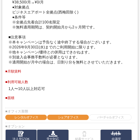
¥38,500/月→¥0/月
●対象拠点
ビジネスエアポート全拠点(西梅田除く)
●条件等
※全拠点先着合計100名限定
※無料適用期間は、契約開始月から2ヶ月間です。
■注意事項
※本キャンペーンは予告なく途中終了する場合がございます。
※2026年9月30日(水)までのご利用開始に限ります。
※他キャンペーン/優待との併用はできかねます。
※別途入会事務手数料が必要となります。
※適用開始が月中の場合は、日割り分を無料とさせていただきます。
■月額賃料
■利用可能人数
1人〜10人以上対応可
■面積
■オフィス形態
レンタルオフィス
シェアオフィス
バーチャルオフィス
■オプション
法人登記OK
受付対応
秘書サービス
会議室