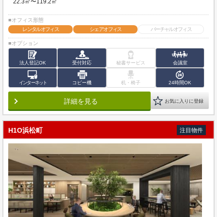
22.3㎡〜119.2㎡
■オフィス形態
レンタルオフィス
シェアオフィス
バーチャルオフィス
■オプション
法人登記OK
受付対応
秘書サービス
会議室
インターネット
コピー機
机・椅子
24時間OK
詳細を見る
お気に入りに登録
H1O浜松町
注目物件