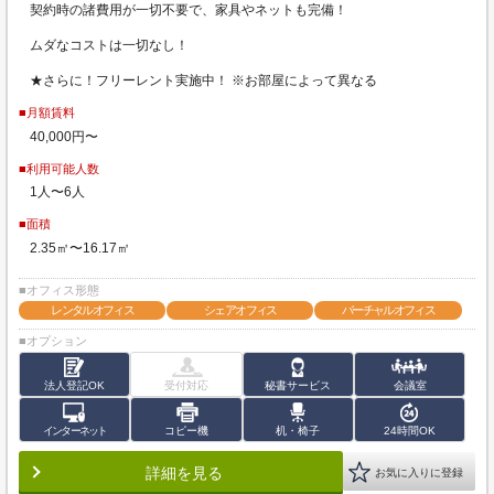
契約時の諸費用が一切不要で、家具やネットも完備！
ムダなコストは一切なし！
★さらに！フリーレント実施中！ ※お部屋によって異なる
■月額賃料
40,000円〜
■利用可能人数
1人〜6人
■面積
2.35㎡〜16.17㎡
■オフィス形態
レンタルオフィス
シェアオフィス
バーチャルオフィス
■オプション
法人登記OK
受付対応
秘書サービス
会議室
インターネット
コピー機
机・椅子
24時間OK
詳細を見る
お気に入りに登録