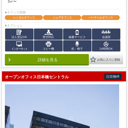
3㎡〜
■オフィス形態
レンタルオフィス
シェアオフィス
バーチャルオフィス
■オプション
法人登記OK
受付対応
秘書サービス
会議室
インターネット
コピー機
机・椅子
24時間OK
詳細を見る
お気に入りに登録
オープンオフィス日本橋セントラル
注目物件