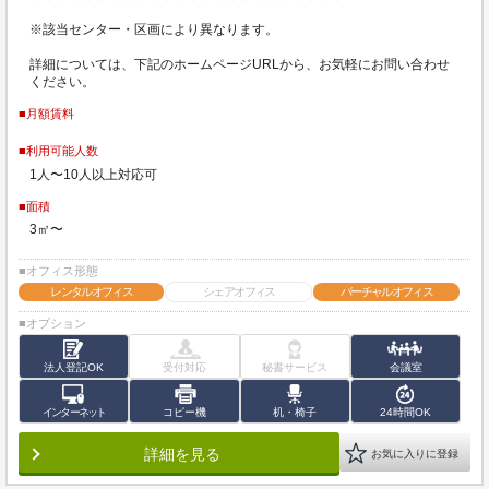
※該当センター・区画により異なります。
詳細については、下記のホームページURLから、お気軽にお問い合わせ
ください。
■月額賃料
■利用可能人数
1人〜10人以上対応可
■面積
3㎡〜
■オフィス形態
レンタルオフィス
シェアオフィス
バーチャルオフィス
■オプション
法人登記OK
受付対応
秘書サービス
会議室
インターネット
コピー機
机・椅子
24時間OK
詳細を見る
お気に入りに登録