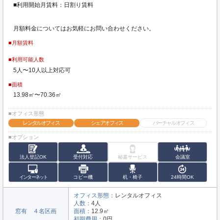
■利用開始月賃料：日割り賃料
月額料金についてはお気軽にお問い合わせください。
■月額賃料
■利用可能人数
5人〜10人以上対応可
■面積
13.98㎡〜70.36㎡
■オフィス形態
レンタルオフィス
シェアオフィス
バーチャルオフィス
■オプション
法人登記OK
受付対応
秘書サービス
会議室
インターネット
コピー機
机・椅子
24時間OK
オフィス形態：
レンタルオフィス
人数：
4人
窓有 ４名区画
面積：
12.9㎡
初期費用：
0円