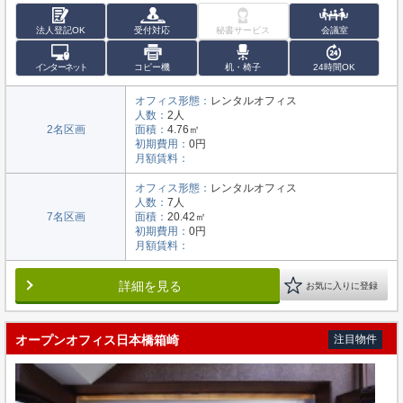
法人登記OK
受付対応
秘書サービス
会議室
インターネット
コピー機
机・椅子
24時間OK
オフィス形態：
レンタルオフィス
人数：
2人
2名区画
面積：
4.76㎡
初期費用：
0円
月額賃料：
オフィス形態：
レンタルオフィス
人数：
7人
7名区画
面積：
20.42㎡
初期費用：
0円
月額賃料：
詳細を見る
お気に入りに登録
オープンオフィス日本橋箱崎
注目物件