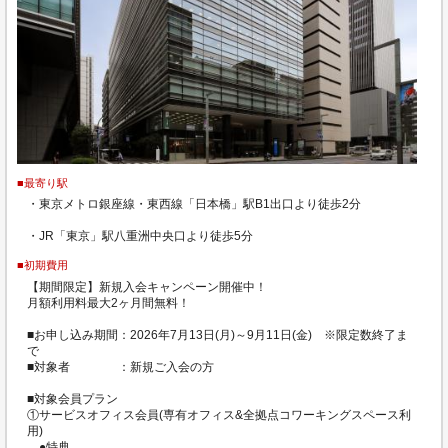
■最寄り駅
・東京メトロ銀座線・東西線「日本橋」駅B1出口より徒歩2分
・JR「東京」駅八重洲中央口より徒歩5分
■初期費用
【期間限定】新規入会キャンペーン開催中！
月額利用料最大2ヶ月間無料！
■お申し込み期間：2026年7月13日(月)～9月11日(金) ※限定数終了ま
で
■対象者 ：新規ご入会の方
■対象会員プラン
①サービスオフィス会員(専有オフィス&全拠点コワーキングスペース利
用)
●特典