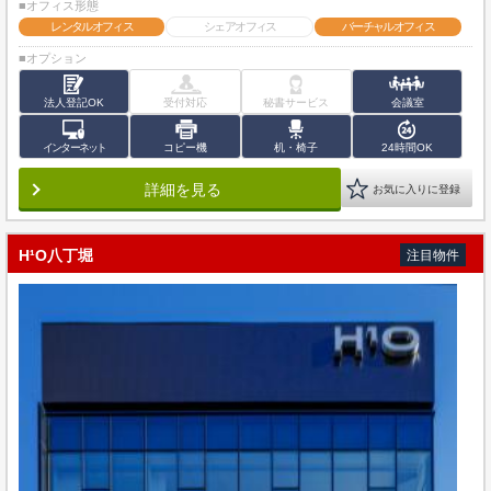
■オフィス形態
レンタルオフィス
シェアオフィス
バーチャルオフィス
■オプション
法人登記OK
受付対応
秘書サービス
会議室
インターネット
コピー機
机・椅子
24時間OK
詳細を見る
お気に入りに登録
H¹O八丁堀
注目物件