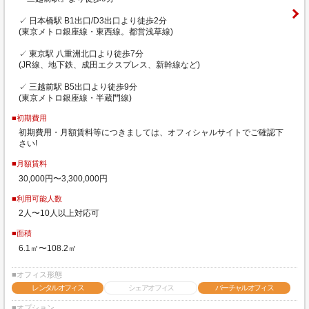
✓ 日本橋駅 B1出口/D3出口より徒歩2分
(東京メトロ銀座線・東西線。都営浅草線)
✓ 東京駅 八重洲北口より徒歩7分
(JR線、地下鉄、成田エクスプレス、新幹線など)
✓ 三越前駅 B5出口より徒歩9分
(東京メトロ銀座線・半蔵門線)
■初期費用
初期費用・月額賃料等につきましては、オフィシャルサイトでご確認下
さい!
■月額賃料
30,000円〜3,300,000円
■利用可能人数
2人〜10人以上対応可
■面積
6.1㎡〜108.2㎡
■オフィス形態
レンタルオフィス
シェアオフィス
バーチャルオフィス
■オプション