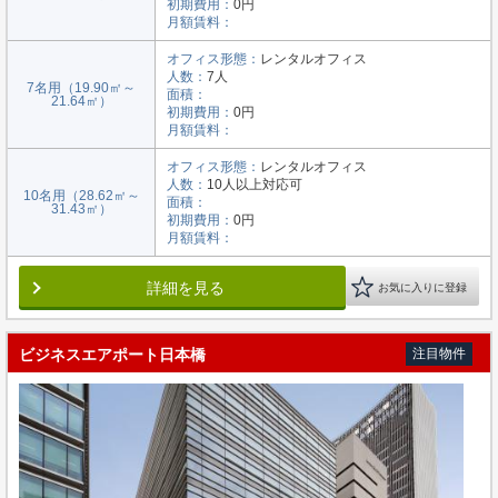
初期費用：
0円
月額賃料：
オフィス形態：
レンタルオフィス
人数：
7人
7名用（19.90㎡～
面積：
21.64㎡）
初期費用：
0円
月額賃料：
オフィス形態：
レンタルオフィス
人数：
10人以上対応可
10名用（28.62㎡～
面積：
31.43㎡）
初期費用：
0円
月額賃料：
詳細を見る
お気に入りに登録
ビジネスエアポート日本橋
注目物件