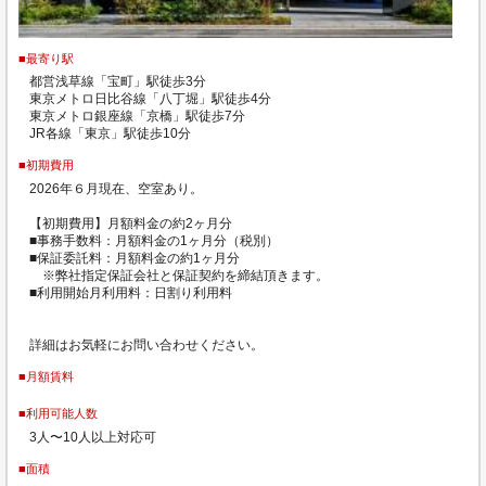
■最寄り駅
都営浅草線「宝町」駅徒歩3分
東京メトロ日比谷線「八丁堀」駅徒歩4分
東京メトロ銀座線「京橋」駅徒歩7分
JR各線「東京」駅徒歩10分
■初期費用
2026年６月現在、空室あり。
【初期費用】月額料金の約2ヶ月分
■事務手数料：月額料金の1ヶ月分（税別）
■保証委託料：月額料金の約1ヶ月分
※弊社指定保証会社と保証契約を締結頂きます。
■利用開始月利用料：日割り利用料
詳細はお気軽にお問い合わせください。
■月額賃料
■利用可能人数
3人〜10人以上対応可
■面積