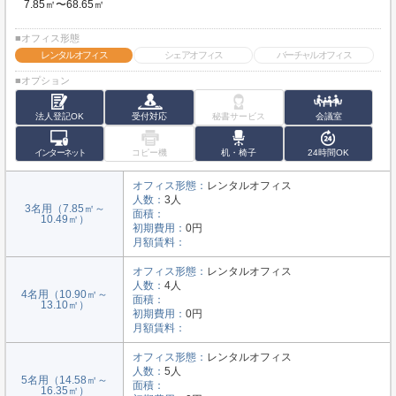
7.85㎡〜68.65㎡
■オフィス形態
レンタルオフィス
シェアオフィス
バーチャルオフィス
■オプション
法人登記OK
受付対応
秘書サービス
会議室
インターネット
コピー機
机・椅子
24時間OK
オフィス形態：
レンタルオフィス
人数：
3人
3名用（7.85㎡～
面積：
10.49㎡）
初期費用：
0円
月額賃料：
オフィス形態：
レンタルオフィス
人数：
4人
4名用（10.90㎡～
面積：
13.10㎡）
初期費用：
0円
月額賃料：
オフィス形態：
レンタルオフィス
人数：
5人
5名用（14.58㎡～
面積：
16.35㎡）