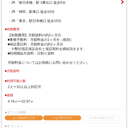
・JR「新日本橋」駅 3番出口 徒歩5分
・JR「神田」駅東口 徒歩10分
・JR「東京」駅日本橋口 徒歩10分
■初期費用
【初期費用】月額賃料の約2ヶ月分
■事務手数料：月額料金の1ヶ月分（税別）
■保証委託料：月額料金の約1ヶ月分
※弊社指定保証会社と保証契約を締結頂きます。
■利用開始月賃料：日割り賃料
月額料金についてはお気軽にお問い合わせください。
■月額賃料
■利用可能人数
2人〜10人以上対応可
■面積
4.76㎡〜32.97㎡
■オフィス形態
レンタルオフィス
シェアオフィス
バーチャルオフィス
■オプション