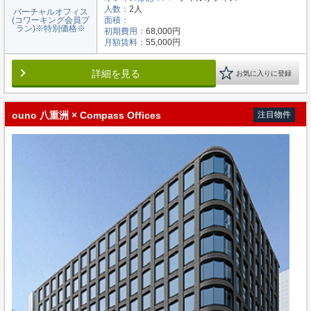
人数：
2人
バーチャルオフィス
(コワーキング会員プ
面積：
ラン)※特別価格※
初期費用：
68,000円
月額賃料：
55,000円
詳細を見る
お気に入りに登録
ouno 八重洲 × Compass Offices
注目物件