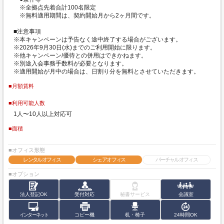
※全拠点先着合計100名限定
※無料適用期間は、契約開始月から2ヶ月間です。
■注意事項
※本キャンペーンは予告なく途中終了する場合がございます。
※2026年9月30日(水)までのご利用開始に限ります。
※他キャンペーン/優待との併用はできかねます。
※別途入会事務手数料が必要となります。
※適用開始が月中の場合は、日割り分を無料とさせていただきます。
■月額賃料
■利用可能人数
1人〜10人以上対応可
■面積
■オフィス形態
レンタルオフィス
シェアオフィス
バーチャルオフィス
■オプション
法人登記OK
受付対応
秘書サービス
会議室
インターネット
コピー機
机・椅子
24時間OK