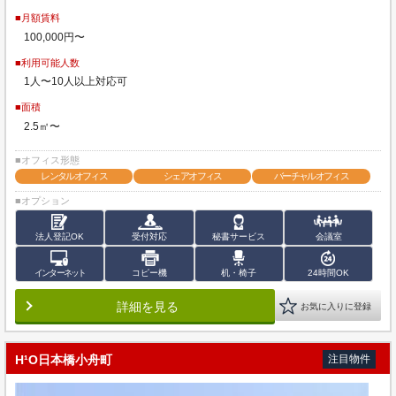
■月額賃料
100,000円〜
■利用可能人数
1人〜10人以上対応可
■面積
2.5㎡〜
■オフィス形態
レンタルオフィス
シェアオフィス
バーチャルオフィス
■オプション
法人登記OK
受付対応
秘書サービス
会議室
インターネット
コピー機
机・椅子
24時間OK
詳細を見る
お気に入りに登録
H¹O日本橋小舟町
注目物件