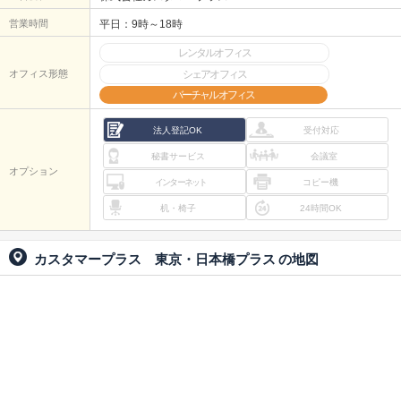
営業時間
平日：9時～18時
レンタルオフィス
オフィス形態
シェアオフィス
バーチャルオフィス
法人登記OK
受付対応
秘書サービス
会議室
オプション
インターネット
コピー機
机・椅子
24時間OK
カスタマープラス 東京・日本橋プラス
の地図