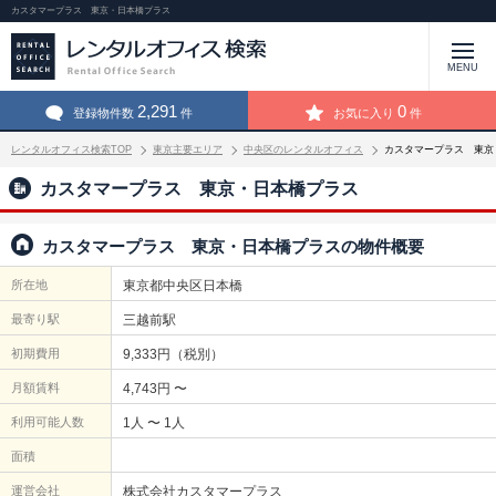
カスタマープラス 東京・日本橋プラス
MENU
2,291
0
登録物件数
件
お気に入り
件
レンタルオフィス検索TOP
東京主要エリア
中央区のレンタルオフィス
カスタマープラス 東京
カスタマープラス 東京・日本橋プラス
カスタマープラス 東京・日本橋プラスの物件概要
所在地
東京都中央区日本橋
最寄り駅
三越前駅
初期費用
9,333円（税別）
月額賃料
4,743円 〜
利用可能人数
1人 〜 1人
面積
運営会社
株式会社カスタマープラス