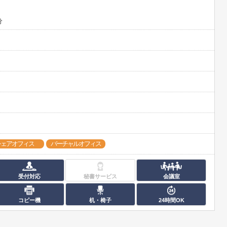
分
シェアオフィス
バーチャルオフィス
受付対応
秘書サービス
会議室
コピー機
机・椅子
24時間OK