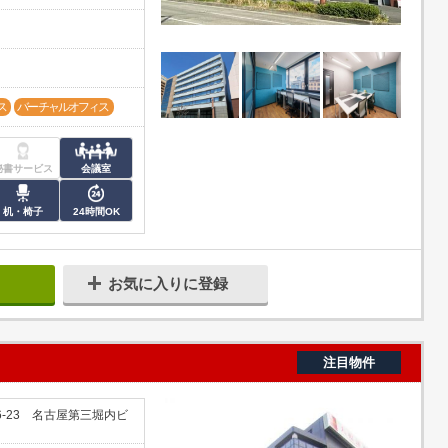
ス
バーチャルオフィス
秘書サービス
会議室
机・椅子
24時間OK
お気に入りに登録
注目物件
-23 名古屋第三堀内ビ