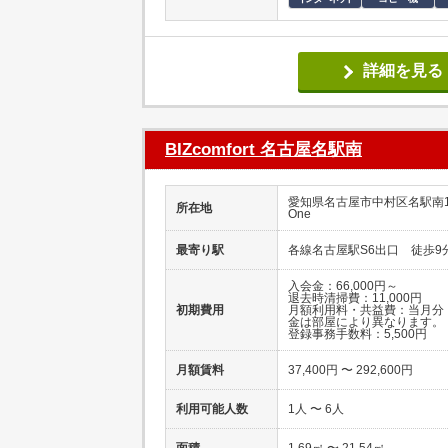
詳細を見る
BIZcomfort 名古屋名駅南
愛知県名古屋市中村区名駅南1-11
所在地
One
最寄り駅
各線名古屋駅S6出口 徒歩9
入会金：66,000円～
退去時清掃費：11,000円
初期費用
月額利用料・共益費：当月分
金は部屋により異なります。
登録事務手数料：5,500円
月額賃料
37,400円 〜 292,600円
利用可能人数
1人 〜 6人
面積
1.69㎡ 〜 21.54㎡