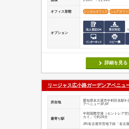
オフィス形態
レンタルオフィス
シェアオフィ
法人登記OK
受付対応
オプション
インターネット
コピー機
詳細を見る
リージャス広小路ガーデンアベニュ
愛知県名古屋市中村区名駅4-2
所在地
アベニュー3F,4F
中部国際空港（セントレア空
カイ」で約28分
最寄り駅
JR/名古屋市営地下鉄「名古