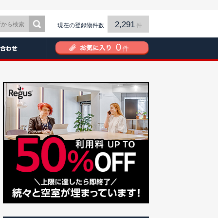
2,291
現在の登録物件数
件
0
件