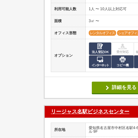
利用可能人数
1人 〜 10人以上対応可
面積
3㎡ 〜
オフィス形態
レンタルオフィス
シェアオフィ
法人登記OK
受付対応
オプション
インターネット
コピー機
詳細を見る
リージャス名駅ビジネスセンター
愛知県名古屋市中村区名駅4-6
所在地
ル 9F