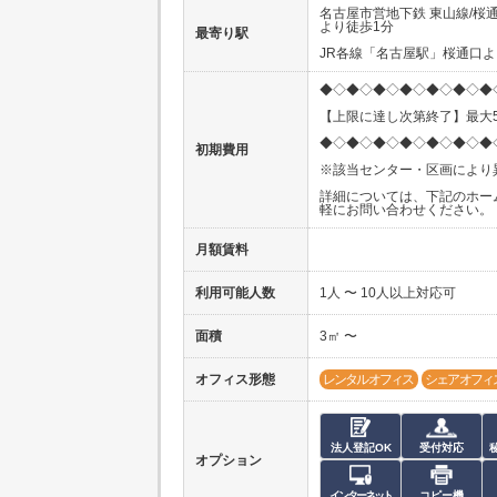
名古屋市営地下鉄 東山線/桜
より徒歩1分
最寄り駅
JR各線「名古屋駅」桜通口よ
◆◇◆◇◆◇◆◇◆◇◆◇◆
【上限に達し次第終了】最大5
◆◇◆◇◆◇◆◇◆◇◆◇◆
初期費用
※該当センター・区画により
詳細については、下記のホー
軽にお問い合わせください。
月額賃料
利用可能人数
1人 〜 10人以上対応可
面積
3㎡ 〜
オフィス形態
レンタルオフィス
シェアオフィ
法人登記OK
受付対応
オプション
インターネット
コピー機