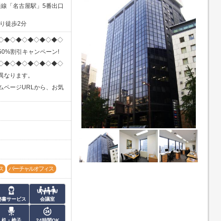
通線「名古屋駅」5番出口
り徒歩2分
◇◆◇◆◇◆◇◆◇◆◇
0%割引キャンペーン!
◇◆◇◆◇◆◇◆◇◆◇
異なります。
ムページURLから、お気
ス
バーチャルオフィス
秘書サービス
会議室
机・椅子
24時間OK