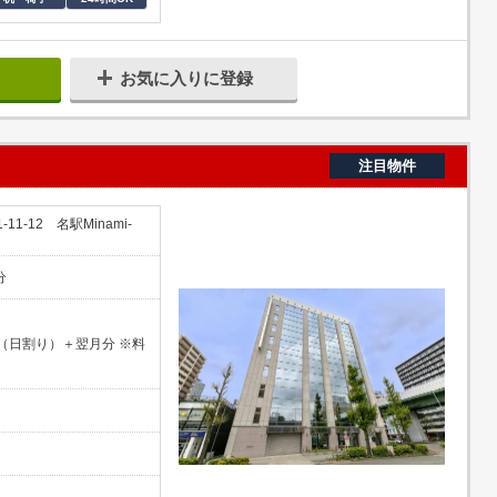
お気に入りに登録
注目物件
-12 名駅Minami-
分
（日割り）＋翌月分 ※料