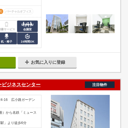
ス
バーチャルオフィス
秘書サービス
会議室
机・椅子
24時間OK
お気に入りに登録
ービジネスセンター
注目物件
4-16 広小路ガーデン
港）から名鉄「ミュース
屋駅」より徒歩6分