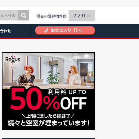
2,291
現在の登録物件数
件
0
件