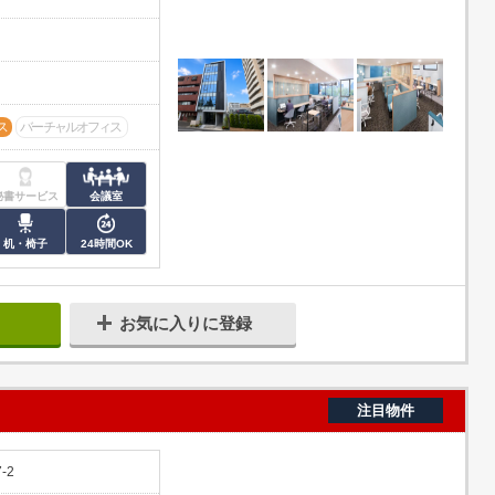
ス
バーチャルオフィス
秘書サービス
会議室
机・椅子
24時間OK
お気に入りに登録
注目物件
7-2