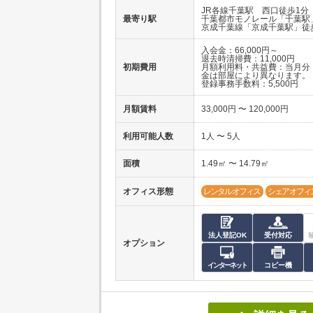
JR各線千葉駅 西口徒歩1分
最寄り駅
千葉都市モノレール「千葉駅
京成千葉線「京成千葉駅」徒
入会金：66,000円～
退去時清掃費：11,000円
初期費用
月額利用料・共益費：当月分
金は部屋により異なります。
登録事務手数料：5,500円
月額賃料
33,000円 〜 120,000円
利用可能人数
1人 〜 5人
面積
1.49㎡ 〜 14.79㎡
オフィス形態
レンタルオフィス
シェアオフィ
法人登記OK
受付対応
オプション
インターネット
コピー機