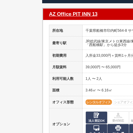
AZ Office PIT INN 13
所在地
千葉県船橋市印内町564-8 
JR総武線/東京メトロ東西線
最寄り駅
「西船橋駅」から徒歩3分
初期費用
入所金33,000円＋賃料1ヶ月
月額賃料
39,000円 〜 65,000円
利用可能人数
1人 〜 2人
面積
3.46㎡ 〜 6.16㎡
オフィス形態
レンタルオフィス
シェアオフィ
法人登記OK
受付対応
オプション