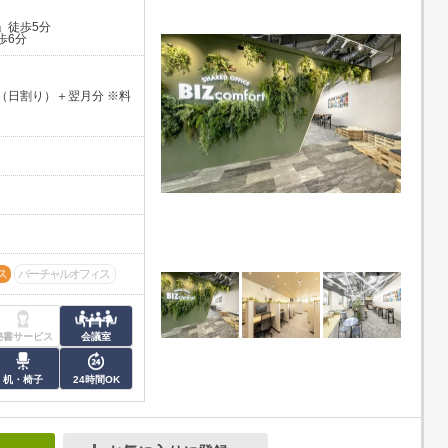
」徒歩5分
歩6分
（日割り）＋翌月分 ※料
ス
バーチャルオフィス
秘書サービス
会議室
机・椅子
24時間OK