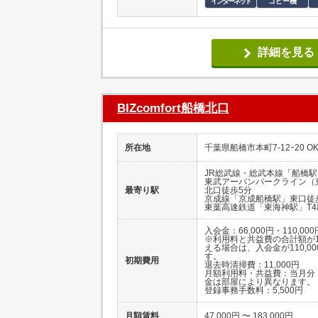
インターネット
コピー機
詳細を見る
BIZcomfort船橋北口
所在地
千葉県船橋市本町7-12ｰ20 O
JR総武線・総武本線「船橋駅
東武アーバンパークライン（
最寄り駅
北口徒歩5分
京成線「京成船橋駅」東口徒
東葉高速鉄道「東海神駅」T4
入会金：66,000円・110,000
※利用料と共益費の合計額が11
える場合は、入会金が110,0
す。
初期費用
退去時清掃費：11,000円
月額利用料・共益費：当月分
金は部屋により異なります。
登録事務手数料：5,500円
月額賃料
47,000円 〜 183,000円