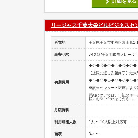
詳細を見る
リージャス千葉大栄ビルビジネスセ
所在地
千葉県千葉市中央区富士見1-14
最寄り駅
JR各線/千葉都市モノレール
◆◇◆◇◆◇◆◇◆◇◆◇◆
【上限に達し次第終了】最大5
◆◇◆◇◆◇◆◇◆◇◆◇◆
初期費用
※該当センター・区画により
詳細については、下記のホー
軽にお問い合わせください。
月額賃料
利用可能人数
1人 〜 10人以上対応可
面積
3㎡ 〜