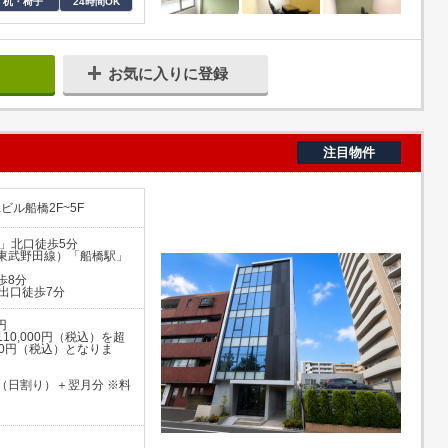
机・椅子
24時間OK
お気に入りに登録
注目物件
Kビル船橋2F~5F
」北口徒歩5分
東武野田線）「船橋駅」
歩8分
出口徒歩7分
円
0,000円（税込）を超
00円（税込）となりま
（日割り）＋翌月分 ※料