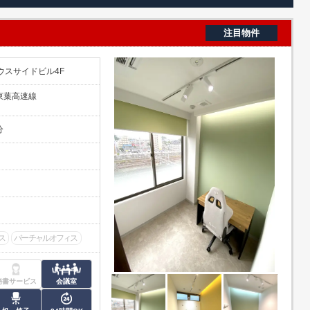
注目物件
サウスサイドビル4F
/東葉高速線
分
ス
バーチャルオフィス
秘書サービス
会議室