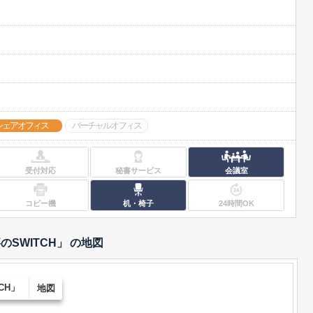
シェアオフィス
バーチャルオフィス
受付対応
秘書サービス
会議室
コピー機
机・椅子
24時間OK
SWITCH」
の地図
CH」
地図