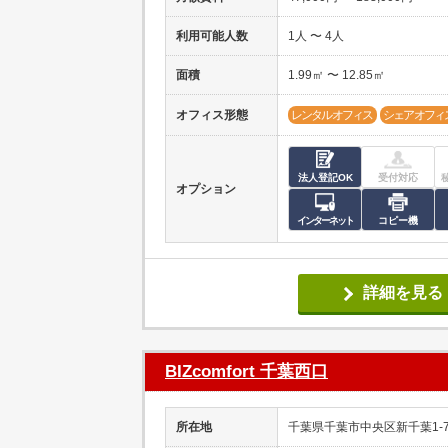
利用可能人数
1人 〜 4人
面積
1.99㎡ 〜 12.85㎡
オフィス形態
レンタルオフィス
シェアオフィ
法人登記OK
受付対応
オプション
インターネット
コピー機
詳細を見る
BIZcomfort 千葉西口
所在地
千葉県千葉市中央区新千葉1-