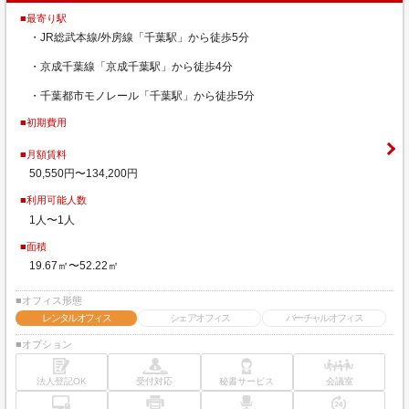
■最寄り駅
・JR総武本線/外房線「千葉駅」から徒歩5分
・京成千葉線「京成千葉駅」から徒歩4分
・千葉都市モノレール「千葉駅」から徒歩5分
■初期費用
■月額賃料
50,550円〜134,200円
■利用可能人数
1人〜1人
■面積
19.67㎡〜52.22㎡
■オフィス形態
レンタルオフィス
シェアオフィス
バーチャルオフィス
■オプション
法人登記OK
受付対応
秘書サービス
会議室