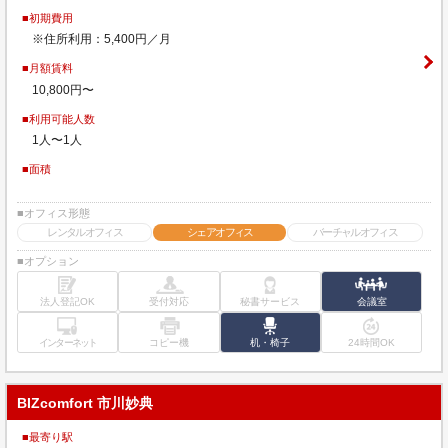
■初期費用
※住所利用：5,400円／月
■月額賃料
10,800円〜
■利用可能人数
1人〜1人
■面積
■オフィス形態
レンタルオフィス
シェアオフィス
バーチャルオフィス
■オプション
法人登記OK
受付対応
秘書サービス
会議室
インターネット
コピー機
机・椅子
24時間OK
BIZcomfort 市川妙典
■最寄り駅