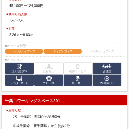
45,100円〜124,300円
■利用可能人数
1人〜3人
■面積
2.26㎡〜9.63㎡
■オフィス形態
レンタルオフィス
シェアオフィス
バーチャルオフィス
■オプション
法人登記OK
受付対応
秘書サービス
会議室
インターネット
コピー機
机・椅子
24時間OK
千葉コワーキングスペース201
■最寄り駅
・JR「千葉駅」西口から徒歩3分
・京成千葉線「新千葉駅」から徒歩4分