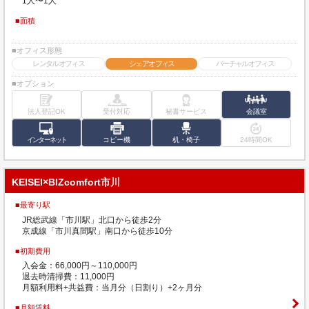
1人〜1人
■面積
■オフィス形態
レンタルオフィス
シェアオフィス
バーチャルオフィス
■オプション
法人登記OK
受付対応
秘書サービス
会議室
インターネット
コピー機
机・椅子
24時間OK
KEISEI×BIZcomfort市川
■最寄り駅
JR総武線「市川駅」北口から徒歩2分
京成線「市川真間駅」南口から徒歩10分
■初期費用
入会金：66,000円～110,000円
退去時清掃費：11,000円
月額利用料+共益費：当月分（日割り）+2ヶ月分
■月額賃料