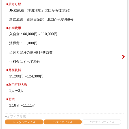
■最寄り駅
JR総武線「津田沼駅」北口から徒歩2分
新京成線「新津田沼駅」北口から徒歩6分
■初期費用
入会金：66,000円～110,000円
清掃費：11,000円
当月と翌月の使用料+共益費
※料金はすべて税込
■月額賃料
35,200円〜124,300円
■利用可能人数
1人〜3人
■面積
2.18㎡〜11.11㎡
■オフィス形態
レンタルオフィス
シェアオフィス
バーチャルオフィス