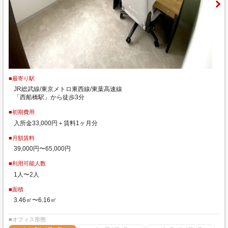
■最寄り駅
JR総武線/東京メトロ東西線/東葉高速線
「西船橋駅」から徒歩3分
■初期費用
入所金33,000円＋賃料1ヶ月分
■月額賃料
39,000円〜65,000円
■利用可能人数
1人〜2人
■面積
3.46㎡〜6.16㎡
■オフィス形態