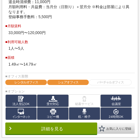
退去時清掃費：11,000円
月額利用料・共益費：当月分（日割り）＋翌月分 ※料金は部屋により異
なります。
登録事務手数料：5,500円
■月額賃料
33,000円〜120,000円
■利用可能人数
1人〜5人
■面積
1.49㎡〜14.79㎡
■オフィス形態
レンタルオフィス
シェアオフィス
バーチャルオフィス
■オプション
法人登記OK
受付対応
秘書サービス
会議室
インターネット
コピー機
机・椅子
24時間OK
詳細を見る
お気に入りに登録