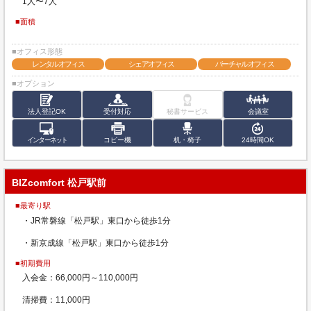
1人〜7人
■面積
■オフィス形態
レンタルオフィス
シェアオフィス
バーチャルオフィス
■オプション
法人登記OK
受付対応
秘書サービス
会議室
インターネット
コピー機
机・椅子
24時間OK
BIZcomfort 松戸駅前
■最寄り駅
・JR常磐線「松戸駅」東口から徒歩1分
・新京成線「松戸駅」東口から徒歩1分
■初期費用
入会金：66,000円～110,000円
清掃費：11,000円