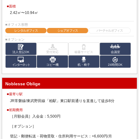
■面積
2.42㎡〜10.94㎡
■オフィス形態
レンタルオフィス
シェアオフィス
バーチャルオフィス
■オプション
法人登記OK
受付対応
秘書サービス
会議室
インターネット
コピー機
机・椅子
24時間OK
Noblesse Oblige
■最寄り駅
JR常磐線/東武野田線「柏駅」東口駅前通りを直進して徒歩8分
■初期費用
［月額会員］入会金：5,500円
［オプション］
登記・郵便転送・荷物受取・住所利用サービス：+6,600円/月