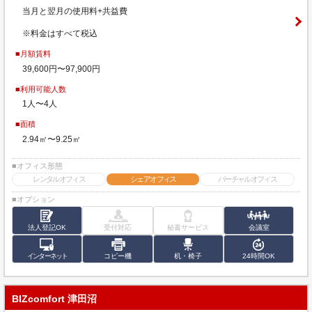
当月と翌月の使用料+共益費
※料金はすべて税込
■月額賃料
39,600円〜97,900円
■利用可能人数
1人〜4人
■面積
2.94㎡〜9.25㎡
■オフィス形態
レンタルオフィス
シェアオフィス
バーチャルオフィス
■オプション
法人登記OK
受付対応
秘書サービス
会議室
インターネット
コピー機
机・椅子
24時間OK
BIZcomfort 津田沼