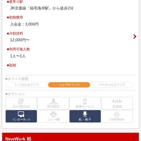
■最寄り駅
JR京葉線「稲毛海岸駅」から徒歩2分
■初期費用
入会金：3,000円
■月額賃料
12,000円〜
■利用可能人数
1人〜1人
■面積
■オフィス形態
レンタルオフィス
シェアオフィス
バーチャルオフィス
■オプション
法人登記OK
受付対応
秘書サービス
会議室
インターネット
コピー機
机・椅子
24時間OK
NewWork 柏