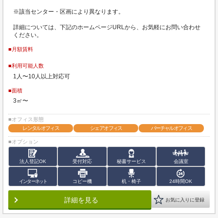
※該当センター・区画により異なります。
詳細については、下記のホームページURLから、お気軽にお問い合わせ
ください。
■月額賃料
■利用可能人数
1人〜10人以上対応可
■面積
3㎡〜
■オフィス形態
レンタルオフィス
シェアオフィス
バーチャルオフィス
■オプション
法人登記OK
受付対応
秘書サービス
会議室
インターネット
コピー機
机・椅子
24時間OK
詳細を見る
お気に入りに登録