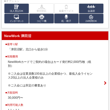
■オプション
法人登記OK
受付対応
秘書サービス
会議室
インターネット
コピー機
机・椅子
24時間OK
NewWork 津田沼
■最寄り駅
「津田沼駅」北口から徒歩1分
■初期費用
NewWorkカードでご契約の場合はカード発行料2,000円/枚（税
別）
※ご入会は従業員数100名以上の企業様かつ、最低入会ライセン
ス20以上の法人企業様のみ
※ご入会には所定の審査あり
■月額賃料
30,000円〜
■利用可能人数