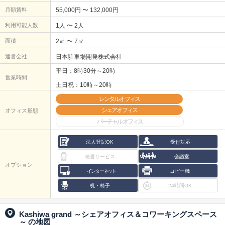
月額賃料
55,000円 〜 132,000円
利用可能人数
1人 〜 2人
面積
2㎡ 〜 7㎡
運営会社
日本駐車場開発株式会社
平日：8時30分～20時
営業時間
土日祝：10時～20時
レンタルオフィス
シェアオフィス
オフィス形態
バーチャルオフィス
法人登記OK
受付対応
秘書サービス
会議室
オプション
インターネット
コピー機
机・椅子
24時間OK
Kashiwa grand ～シェアオフィス＆コワーキングスペース
～
の地図