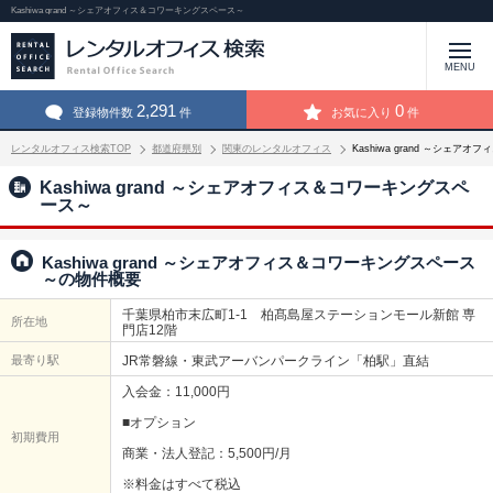
Kashiwa grand ～シェアオフィス＆コワーキングスペース～
MENU
2,291
0
登録物件数
件
お気に入り
件
レンタルオフィス検索TOP
都道府県別
関東のレンタルオフィス
Kashiwa grand ～シェ
Kashiwa grand ～シェアオフィス＆コワーキングスペ
ース～
Kashiwa grand ～シェアオフィス＆コワーキングスペース
～の物件概要
千葉県柏市末広町1-1 柏髙島屋ステーションモール新館 専
所在地
門店12階
最寄り駅
JR常磐線・東武アーバンパークライン「柏駅」直結
入会金：11,000円
■オプション
初期費用
商業・法人登記：5,500円/月
※料金はすべて税込