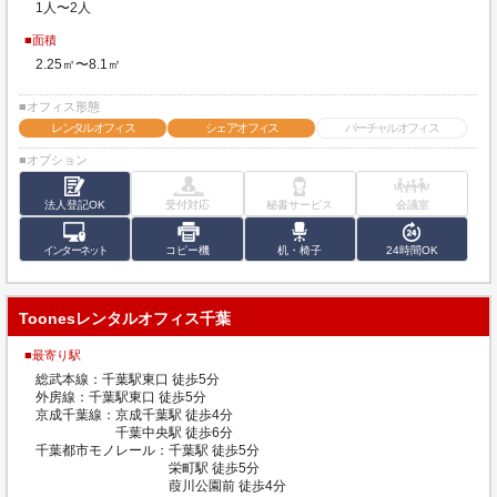
1人〜2人
■面積
2.25㎡〜8.1㎡
■オフィス形態
レンタルオフィス
シェアオフィス
バーチャルオフィス
■オプション
法人登記OK
受付対応
秘書サービス
会議室
インターネット
コピー機
机・椅子
24時間OK
Toonesレンタルオフィス千葉
■最寄り駅
総武本線：千葉駅東口 徒歩5分
外房線：千葉駅東口 徒歩5分
京成千葉線：京成千葉駅 徒歩4分
千葉中央駅 徒歩6分
千葉都市モノレール：千葉駅 徒歩5分
栄町駅 徒歩5分
葭川公園前 徒歩4分