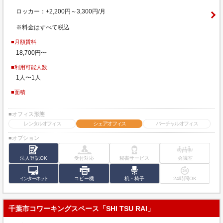
ロッカー：+2,200円～3,300円/月
※料金はすべて税込
■月額賃料
18,700円〜
■利用可能人数
1人〜1人
■面積
■オフィス形態
レンタルオフィス
シェアオフィス
バーチャルオフィス
■オプション
法人登記OK
受付対応
秘書サービス
会議室
インターネット
コピー機
机・椅子
24時間OK
千葉市コワーキングスペース「SHI TSU RAI」