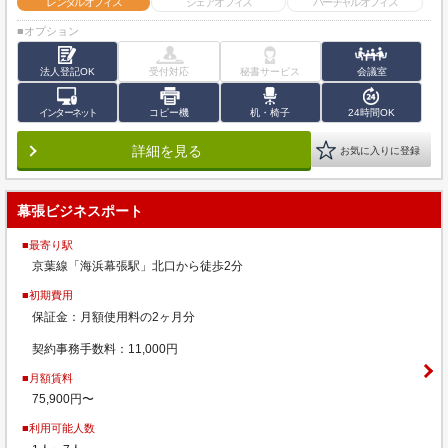
レンタルオフィス
シェアオフィス
バーチャルオフィス
■オプション
法人登記OK
受付対応
秘書サービス
会議室
インターネット
コピー機
机・椅子
24時間OK
詳細を見る
お気に入りに登録
幕張ビジネスポート
■最寄り駅
京葉線「海浜幕張駅」北口から徒歩2分
■初期費用
保証金：月額使用料の2ヶ月分
契約事務手数料：11,000円
■月額賃料
75,900円〜
■利用可能人数