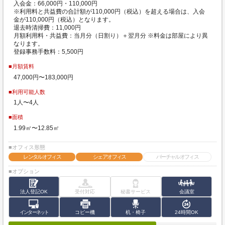
入会金：66,000円・110,000円
※利用料と共益費の合計額が110,000円（税込）を超える場合は、入会
金が110,000円（税込）となります。
退去時清掃費：11,000円
月額利用料・共益費：当月分（日割り）＋翌月分 ※料金は部屋により異
なります。
登録事務手数料：5,500円
■月額賃料
47,000円〜183,000円
■利用可能人数
1人〜4人
■面積
1.99㎡〜12.85㎡
■オフィス形態
レンタルオフィス
シェアオフィス
バーチャルオフィス
■オプション
法人登記OK
受付対応
秘書サービス
会議室
インターネット
コピー機
机・椅子
24時間OK