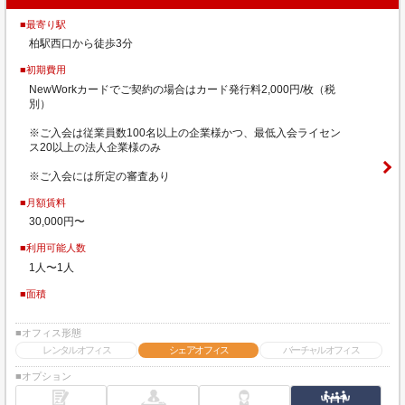
■最寄り駅
柏駅西口から徒歩3分
■初期費用
NewWorkカードでご契約の場合はカード発行料2,000円/枚（税
別）
※ご入会は従業員数100名以上の企業様かつ、最低入会ライセン
ス20以上の法人企業様のみ
※ご入会には所定の審査あり
■月額賃料
30,000円〜
■利用可能人数
1人〜1人
■面積
■オフィス形態
レンタルオフィス
シェアオフィス
バーチャルオフィス
■オプション