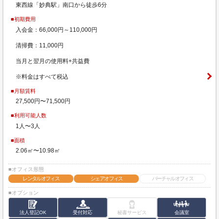
東西線「妙典駅」南口から徒歩6分
■初期費用
入会金：66,000円～110,000円
清掃費：11,000円
当月と翌月の使用料+共益費
※料金はすべて税込
■月額賃料
27,500円〜71,500円
■利用可能人数
1人〜3人
■面積
2.06㎡〜10.98㎡
■オフィス形態
レンタルオフィス
シェアオフィス
バーチャルオフィス
■オプション
法人登記OK
受付対応
秘書サービス
会議室