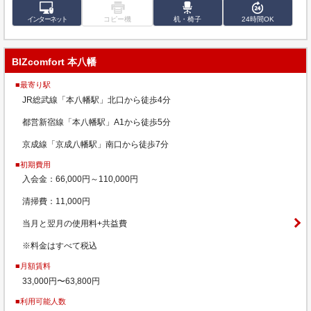
インターネット
コピー機
机・椅子
24時間OK
BIZcomfort 本八幡
■最寄り駅
JR総武線「本八幡駅」北口から徒歩4分
都営新宿線「本八幡駅」A1から徒歩5分
京成線「京成八幡駅」南口から徒歩7分
■初期費用
入会金：66,000円～110,000円
清掃費：11,000円
当月と翌月の使用料+共益費
※料金はすべて税込
■月額賃料
33,000円〜63,800円
■利用可能人数