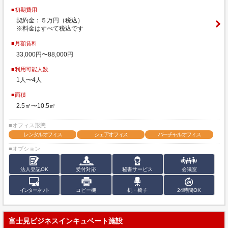
■初期費用
契約金：５万円（税込）
※料金はすべて税込です
■月額賃料
33,000円〜88,000円
■利用可能人数
1人〜4人
■面積
2.5㎡〜10.5㎡
■オフィス形態
レンタルオフィス
シェアオフィス
バーチャルオフィス
■オプション
法人登記OK
受付対応
秘書サービス
会議室
インターネット
コピー機
机・椅子
24時間OK
富士見ビジネスインキュベート施設