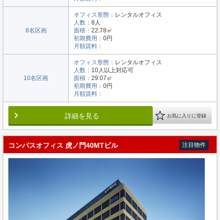
オフィス形態：
レンタルオフィス
人数：
8人
8名区画
面積：
22.78㎡
初期費用：
0円
月額賃料：
オフィス形態：
レンタルオフィス
人数：
10人以上対応可
10名区画
面積：
29.07㎡
初期費用：
0円
月額賃料：
詳細を見る
お気に入りに登録
コンパスオフィス 虎ノ門40MTビル
注目物件