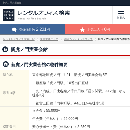
新虎ノ門実業会館
MENU
2,291
0
登録物件数
件
お気に入り
件
レンタルオフィス検索TOP
東京主要エリア
港区のレンタルオフィス
新虎ノ門実業会館の詳細情
新虎ノ門実業会館
新虎ノ門実業会館の物件概要
所在地
東京都港区虎ノ門1-1-21 新虎ノ門実業会館 5F
・銀座線「虎ノ門駅」10番出口直結
・丸ノ内線／日比谷線／千代田線「霞ヶ関駅」A12出口から
最寄り駅
徒歩3分
・都営三田線「内幸町駅」A4出口から徒歩5分
入会金：55,000円
年会費（年払い）：22,000円
初期費用
安心サポート費（年払い）：8,250円