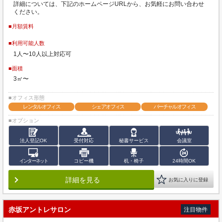
詳細については、下記のホームページURLから、お気軽にお問い合わせ
ください。
■月額賃料
■利用可能人数
1人〜10人以上対応可
■面積
3㎡〜
■オフィス形態
レンタルオフィス
シェアオフィス
バーチャルオフィス
■オプション
法人登記OK
受付対応
秘書サービス
会議室
インターネット
コピー機
机・椅子
24時間OK
詳細を見る
お気に入りに登録
赤坂アントレサロン
注目物件