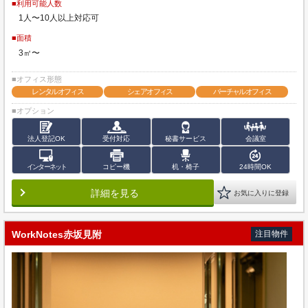
■利用可能人数
1人〜10人以上対応可
■面積
3㎡〜
■オフィス形態
レンタルオフィス
シェアオフィス
バーチャルオフィス
■オプション
法人登記OK
受付対応
秘書サービス
会議室
インターネット
コピー機
机・椅子
24時間OK
詳細を見る
お気に入りに登録
WorkNotes赤坂見附
注目物件