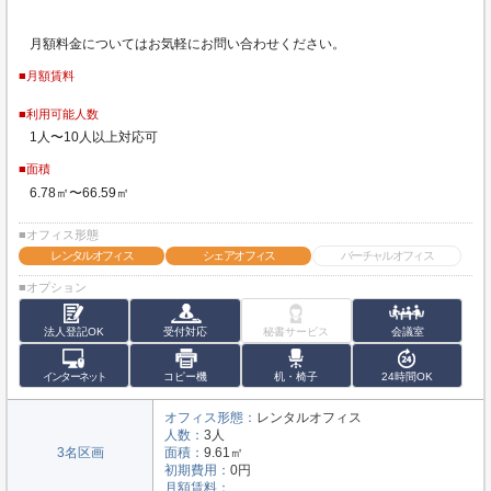
月額料金についてはお気軽にお問い合わせください。
■月額賃料
■利用可能人数
1人〜10人以上対応可
■面積
6.78㎡〜66.59㎡
■オフィス形態
レンタルオフィス
シェアオフィス
バーチャルオフィス
■オプション
法人登記OK
受付対応
秘書サービス
会議室
インターネット
コピー機
机・椅子
24時間OK
オフィス形態：
レンタルオフィス
人数：
3人
3名区画
面積：
9.61㎡
初期費用：
0円
月額賃料：