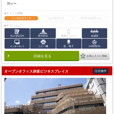
35㎡〜
■オフィス形態
レンタルオフィス
シェアオフィス
バーチャルオフィス
■オプション
法人登記OK
受付対応
秘書サービス
会議室
インターネット
コピー機
机・椅子
24時間OK
詳細を見る
お気に入りに登録
オープンオフィス赤坂ビジネスプレイス
注目物件