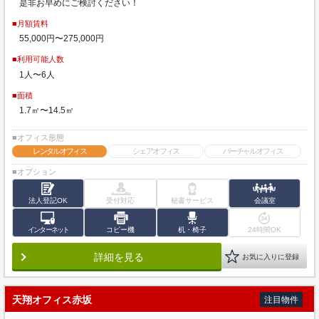
是非お早めにご検討ください！
■月額賃料
55,000円〜275,000円
■利用可能人数
1人〜6人
■面積
1.7㎡〜14.5㎡
■オフィス形態
レンタルオフィス
シェアオフィス
バーチャルオフィス
■オプション
法人登記OK
受付対応
秘書サービス
会議室
インターネット
コピー機
机・椅子
24時間OK
詳細を見る
お気に入りに登録
天翔オフィス赤坂
注目物件