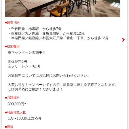
■最寄り駅
・千代田線「赤坂駅」から徒歩7分
・銀座線／丸ノ内線「赤坂見附駅」から徒歩12分
・半蔵門線／銀座線／都営大江戸線「青山一丁目」から徒歩12分
■初期費用
※キャンペーン実施中※
①保証料0円
②フリーレント3か月
月額賃料についてはお気軽にお問い合わせください。
大変お得なキャンペーンですので、対象室に達し次第終了となります。
ぜひお早めにご検討くださいませ！
■月額賃料
390,000円〜
■利用可能人数
1人〜10人以上対応可
■面積