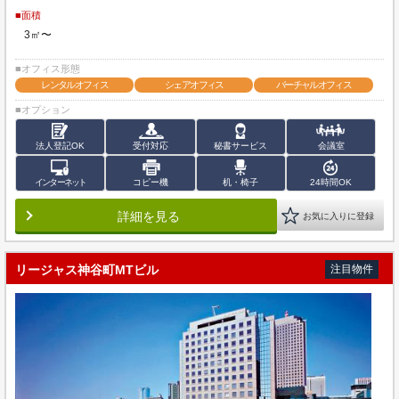
■面積
3㎡〜
■オフィス形態
レンタルオフィス
シェアオフィス
バーチャルオフィス
■オプション
法人登記OK
受付対応
秘書サービス
会議室
インターネット
コピー機
机・椅子
24時間OK
詳細を見る
お気に入りに登録
リージャス神谷町MTビル
注目物件