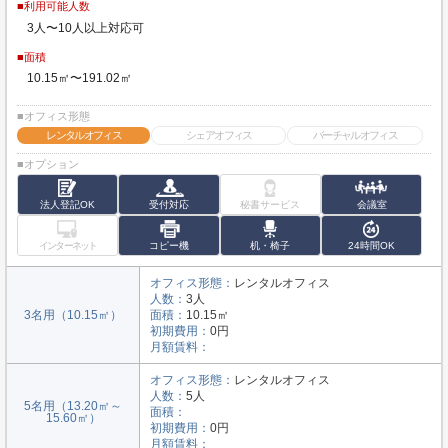
■利用可能人数
3人〜10人以上対応可
■面積
10.15㎡〜191.02㎡
■オフィス形態
レンタルオフィス
シェアオフィス
バーチャルオフィス
■オプション
法人登記OK
受付対応
秘書サービス
会議室
インターネット
コピー機
机・椅子
24時間OK
オフィス形態：
レンタルオフィス
人数：
3人
3名用（10.15㎡）
面積：
10.15㎡
初期費用：
0円
月額賃料：
オフィス形態：
レンタルオフィス
人数：
5人
5名用（13.20㎡～
面積：
15.60㎡）
初期費用：
0円
月額賃料：