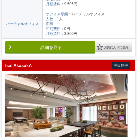
月額賃料：
9,505円
オフィス形態：
バーチャルオフィス
人数：
1人
バーチャルオフィス
面積：
初期費用：
0円
月額賃料：
3,800円
詳細を見る
お気に入りに登録
IsaI AkasakA
注目物件