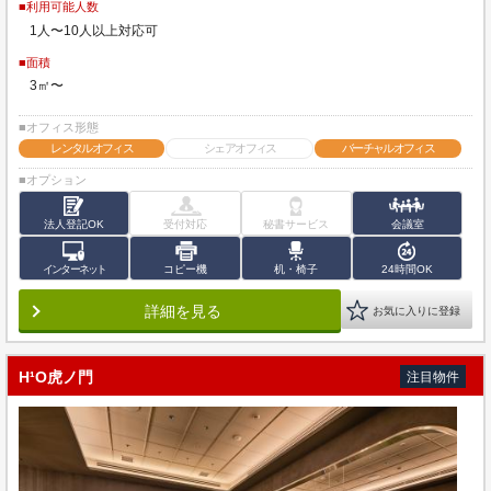
■利用可能人数
1人〜10人以上対応可
■面積
3㎡〜
■オフィス形態
レンタルオフィス
シェアオフィス
バーチャルオフィス
■オプション
法人登記OK
受付対応
秘書サービス
会議室
インターネット
コピー機
机・椅子
24時間OK
詳細を見る
お気に入りに登録
H¹O虎ノ門
注目物件