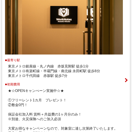
■最寄り駅
東京メトロ銀座線・丸ノ内線 赤坂見附駅 徒歩1分
東京メトロ有楽町線・半蔵門線・南北線 永田町駅 徒歩8分
東京メトロ千代田線 赤坂駅 徒歩7分
■初期費用
★☆OPENキャンぺーン実施中☆★
①フリーレント1カ月 プレゼント！
②敷金0円！
保証会社加入料 賃料＋共益費の1ヶ月分のみ！
※別途、火災保険へのご加入必須
大変お得なキャンペーンなので、対象室に達し次第終了いたします。