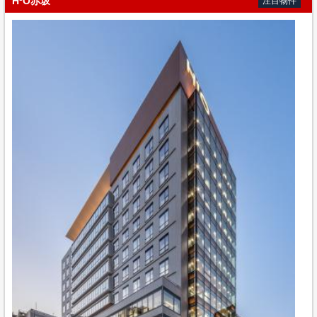
H¹O赤坂
注目物件