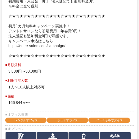
初期費用・入会金 0円 法人登記でも追加料金0円
※料金は全て税別
☆★☆★☆★☆★☆★☆★☆★☆★☆★☆★☆★☆★☆★
初月1カ月無料キャンペーン実施中！
アントレサロンなら初期費用・年会費0円！
法人登記も追加料金0円で可能です。
キャンペーン申込はこちら
https://entre-salon.com/campaign/
☆★☆★☆★☆★☆★☆★☆★☆★☆★☆★☆★☆★☆★
■月額賃料
3,800円〜50,000円
■利用可能人数
1人〜10人以上対応可
■面積
166.844㎡〜
■オフィス形態
レンタルオフィス
シェアオフィス
バーチャルオフィス
■オプション