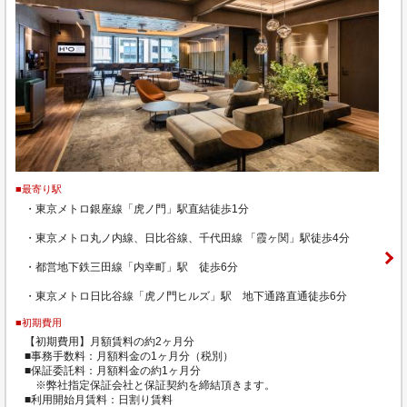
■最寄り駅
・東京メトロ銀座線「虎ノ門」駅直結徒歩1分
・東京メトロ丸ノ内線、日比谷線、千代田線 「霞ヶ関」駅徒歩4分
・都営地下鉄三田線「内幸町」駅 徒歩6分
・東京メトロ日比谷線「虎ノ門ヒルズ」駅 地下通路直通徒歩6分
■初期費用
【初期費用】月額賃料の約2ヶ月分
■事務手数料：月額料金の1ヶ月分（税別）
■保証委託料：月額料金の約1ヶ月分
※弊社指定保証会社と保証契約を締結頂きます。
■利用開始月賃料：日割り賃料