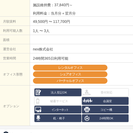
施設維持費：37,840円～
利用料金：当月分＋翌月分
月額賃料
49,500円 〜 117,700円
利用可能人数
1人 〜 3人
面積
運営会社
nex株式会社
営業時間
24時間365日利用可能
レンタルオフィス
シェアオフィス
オフィス形態
バーチャルオフィス
法人登記OK
受付対応
秘書サービス
会議室
オプション
インターネット
コピー機
机・椅子
24時間OK