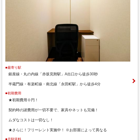
■最寄り駅
銀座線・丸の内線「赤坂見附駅」A出口から徒歩30秒
半蔵門線・有楽町線・南北線「永田町駅」から徒歩4分
■初期費用
★初期費用０円！
契約時の諸費用が一切不要で、家具やネットも完備！
ムダなコストは一切なし！
★さらに！フリーレント実施中！ ※お部屋によって異なる
■月額賃料