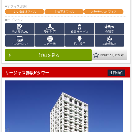
■オフィス形態
レンタルオフィス
シェアオフィス
バーチャルオフィス
■オプション
法人登記OK
受付対応
秘書サービス
会議室
インターネット
コピー機
机・椅子
24時間OK
詳細を見る
お気に入りに登録
リージャス赤坂Kタワー
注目物件