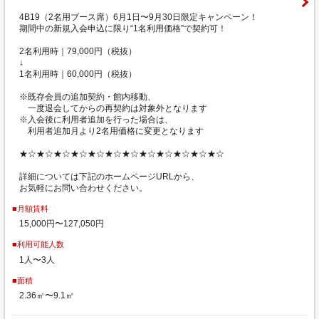
4B19（2名用ブース席）6月1日〜9月30日限定キャンペーン！
期間中の新規入会申込に限り“1名利用価格”で契約可！
2名利用時｜79,000円（税抜）
↓
1名利用時｜60,000円（税抜）
※既存会員の追加契約・館内移動、
一度退会してからの再契約は対象外となります
※入会後に利用者追加を行った場合は、
利用者追加月より2名用価格に変更となります
★☆★☆★☆★☆★☆★☆★☆★☆★☆★☆★☆★☆
詳細については下記のホームページURLから、
お気軽にお問い合わせください。
■月額賃料
15,000円〜127,050円
■利用可能人数
1人〜3人
■面積
2.36㎡〜9.1㎡