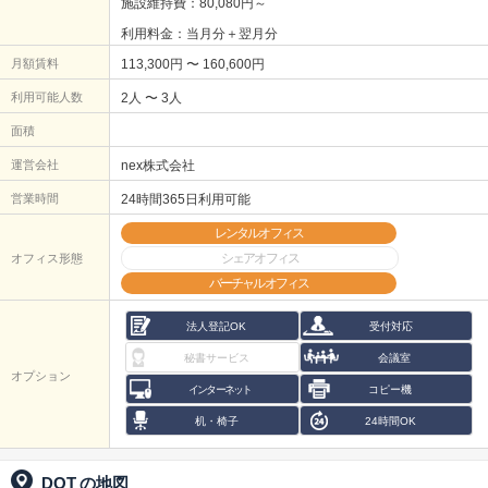
施設維持費：80,080円～
利用料金：当月分＋翌月分
月額賃料
113,300円 〜 160,600円
利用可能人数
2人 〜 3人
面積
運営会社
nex株式会社
営業時間
24時間365日利用可能
レンタルオフィス
シェアオフィス
オフィス形態
バーチャルオフィス
法人登記OK
受付対応
秘書サービス
会議室
オプション
インターネット
コピー機
机・椅子
24時間OK
DOT
の地図