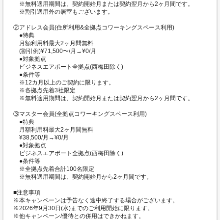
※無料適用期間は、契約開始月または契約翌月から2ヶ月間です。
※割引適用外の居室もございます。
②アドレス会員(住所利用&全拠点コワーキングスペース利用)
●特典
月額利用料最大2ヶ月間無料
(割引例)¥71,500〜/月→¥0/月
●対象拠点
ビジネスエアポート全拠点(西梅田除く)
●条件等
※12カ月以上のご契約に限ります。
※各拠点先着3社限定
※無料適用期間は、契約開始月または契約翌月から2ヶ月間です。
③マスター会員(全拠点コワーキングスペース利用)
●特典
月額利用料最大2ヶ月間無料
¥38,500/月→¥0/月
●対象拠点
ビジネスエアポート全拠点(西梅田除く)
●条件等
※全拠点先着合計100名限定
※無料適用期間は、契約開始月から2ヶ月間です。
■注意事項
※本キャンペーンは予告なく途中終了する場合がございます。
※2026年9月30日(水)までのご利用開始に限ります。
※他キャンペーン/優待との併用はできかねます。