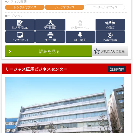
■オフィス形態
レンタルオフィス
シェアオフィス
バーチャルオフィス
■オプション
法人登記OK
受付対応
秘書サービス
会議室
インターネット
コピー機
机・椅子
24時間OK
詳細を見る
お気に入りに登録
リージャス広尾ビジネスセンター
注目物件