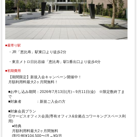
■最寄り駅
・JR「恵比寿」駅東口より徒歩2分
・東京メトロ日比谷線「恵比寿」駅1番出口より徒歩4分
■初期費用
【期間限定】新規入会キャンペーン開催中！
月額利用料最大2ヶ月間無料！
■お申し込み期間：2026年7月13日(月)～9月11日(金) ※限定数終了ま
で
■対象者 ：新規ご入会の方
■対象会員プラン
①サービスオフィス会員(専有オフィス&全拠点コワーキングスペース利
用)
●特典
月額利用料最大2ヶ月間無料
(割引例)¥104,500〜/月→¥0/月