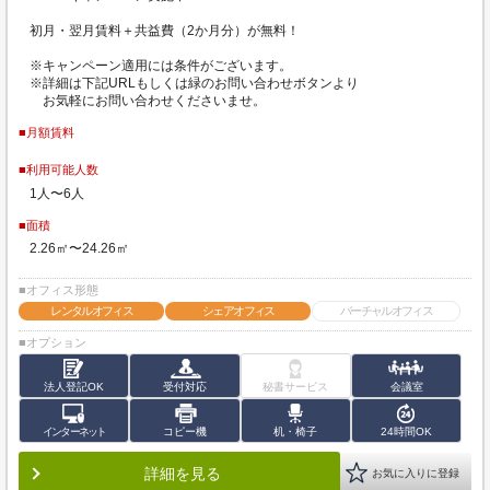
初月・翌月賃料＋共益費（2か月分）が無料！
※キャンペーン適用には条件がございます。
※詳細は下記URLもしくは緑のお問い合わせボタンより
お気軽にお問い合わせくださいませ。
■月額賃料
■利用可能人数
1人〜6人
■面積
2.26㎡〜24.26㎡
■オフィス形態
レンタルオフィス
シェアオフィス
バーチャルオフィス
■オプション
法人登記OK
受付対応
秘書サービス
会議室
インターネット
コピー機
机・椅子
24時間OK
詳細を見る
お気に入りに登録