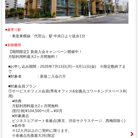
■最寄り駅
・東急東横線「代官山」駅 中央口より徒歩1分
■初期費用
【期間限定】新規入会キャンペーン開催中！
月額利用料最大2ヶ月間無料！
■お申し込み期間：2026年7月13日(月)～9月11日(金) ※限定数終了ま
で
■対象者 ：新規ご入会の方
■対象会員プラン
①サービスオフィス会員(専有オフィス&全拠点コワーキングスペース利
用)
●特典
月額利用料最大2ヶ月間無料
(割引例)¥104,500〜/月→¥0/月
●対象拠点
ビジネスエアポート各拠点(東京、渋谷サクラステージ、西梅田除く)
●条件等
※12カ月以上のご契約に限ります。
※各拠点先着最大3社限定