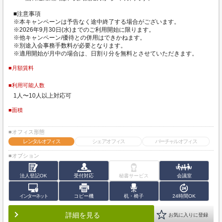
■注意事項
※本キャンペーンは予告なく途中終了する場合がございます。
※2026年9月30日(水)までのご利用開始に限ります。
※他キャンペーン/優待との併用はできかねます。
※別途入会事務手数料が必要となります。
※適用開始が月中の場合は、日割り分を無料とさせていただきます。
■月額賃料
■利用可能人数
1人〜10人以上対応可
■面積
■オフィス形態
レンタルオフィス
シェアオフィス
バーチャルオフィス
■オプション
法人登記OK
受付対応
秘書サービス
会議室
インターネット
コピー機
机・椅子
24時間OK
詳細を見る
お気に入りに登録