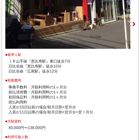
■最寄り駅
ＪＲ山手線『恵比寿駅』東口徒歩7分
日比谷線『恵比寿駅』徒歩10分
日比谷線『広尾駅』徒歩12分
■初期費用
事務手数料：月額利用料の1ヶ月分
前払清掃費：月額利用料の1ヶ月分
初回保証料：月額利用料の1ヶ月分
前払利用料
入居が10日以前の場合/初月日割+翌月分
入居が11日以降の場合/初月日割+翌月分+翌々月分
■月額賃料
40,000円〜138,000円
■利用可能人数