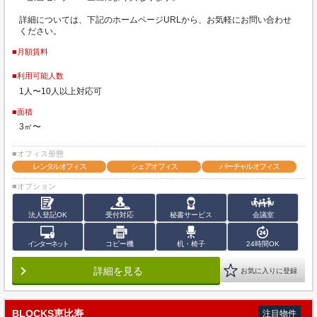
詳細については、下記のホームページURLから、お気軽にお問い合わせ
ください。
■月額賃料
■利用可能人数
1人〜10人以上対応可
■面積
3㎡〜
■オフィス形態
レンタルオフィス
シェアオフィス
バーチャルオフィス
■オプション
法人登記OK
受付対応
秘書サービス
会議室
インターネット
コピー機
机・椅子
24時間OK
詳細を見る
お気に入りに登録
BLOCKS恵比寿
注目物件