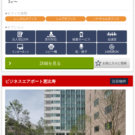
3㎡〜
■オフィス形態
レンタルオフィス
シェアオフィス
バーチャルオフィス
■オプション
法人登記OK
受付対応
秘書サービス
会議室
インターネット
コピー機
机・椅子
24時間OK
詳細を見る
お気に入りに登録
ビジネスエアポート恵比寿
注目物件