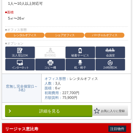
1人〜10人以上対応可
■面積
5㎡〜26㎡
■オフィス形態
レンタルオフィス
シェアオフィス
バーチャルオフィス
■オプション
法人登記OK
受付対応
秘書サービス
会議室
インターネット
コピー機
机・椅子
24時間OK
オフィス形態：
レンタルオフィス
人数：
3人
窓無し完全個室(1～
面積：
6㎡
3名)
初期費用：
227,700円
月額賃料：
75,900円
詳細を見る
お気に入りに登録
リージャス恵比寿
注目物件