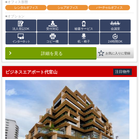
■オフィス形態
レンタルオフィス
シェアオフィス
バーチャルオフィス
■オプション
法人登記OK
受付対応
秘書サービス
会議室
インターネット
コピー機
机・椅子
24時間OK
詳細を見る
お気に入りに登録
ビジネスエアポート代官山
注目物件