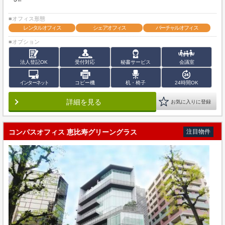
■オフィス形態
レンタルオフィス
シェアオフィス
バーチャルオフィス
■オプション
法人登記OK
受付対応
秘書サービス
会議室
インターネット
コピー機
机・椅子
24時間OK
詳細を見る
お気に入りに登録
コンパスオフィス 恵比寿グリーングラス
注目物件