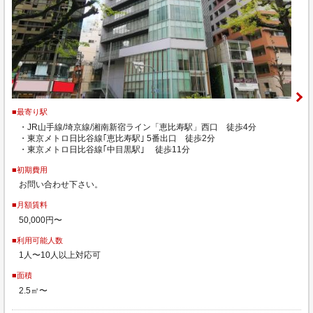
■最寄り駅
・JR山手線/埼京線/湘南新宿ライン「恵比寿駅」西口 徒歩4分
・東京メトロ日比谷線｢恵比寿駅｣ 5番出口 徒歩2分
・東京メトロ日比谷線｢中目黒駅｣ 徒歩11分
■初期費用
お問い合わせ下さい。
■月額賃料
50,000円〜
■利用可能人数
1人〜10人以上対応可
■面積
2.5㎡〜