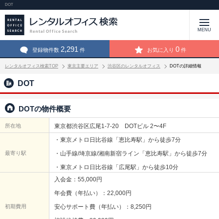
DOT
MENU
2,291
0
登録物件数
件
お気に入り
件
レンタルオフィス検索TOP
東京主要エリア
渋谷区のレンタルオフィス
DOTの詳細情報
DOT
DOTの物件概要
所在地
東京都渋谷区広尾1-7-20 DOTビル 2〜4F
・東京メトロ日比谷線「恵比寿駅」から徒歩7分
最寄り駅
・山手線/埼京線/湘南新宿ライン「恵比寿駅」から徒歩7分
・東京メトロ日比谷線「広尾駅」から徒歩10分
入会金：55,000円
年会費（年払い）：22,000円
初期費用
安心サポート費（年払い）：8,250円