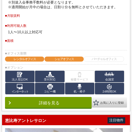
※別途入会事務手数料が必要となります。
※適用開始が月中の場合は、日割り分を無料とさせていただきます。
■月額賃料
■利用可能人数
1人〜10人以上対応可
■面積
■オフィス形態
レンタルオフィス
シェアオフィス
バーチャルオフィス
■オプション
法人登記OK
受付対応
秘書サービス
会議室
インターネット
コピー機
机・椅子
24時間OK
詳細を見る
お気に入りに登録
恵比寿アントレサロン
注目物件