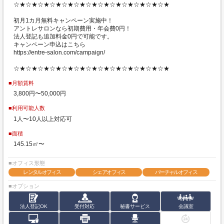
☆★☆★☆★☆★☆★☆★☆★☆★☆★☆★☆★☆★☆★
初月1カ月無料キャンペーン実施中！
アントレサロンなら初期費用・年会費0円！
法人登記も追加料金0円で可能です。
キャンペーン申込はこちら
https://entre-salon.com/campaign/
☆★☆★☆★☆★☆★☆★☆★☆★☆★☆★☆★☆★☆★
■月額賃料
3,800円〜50,000円
■利用可能人数
1人〜10人以上対応可
■面積
145.15㎡〜
■オフィス形態
レンタルオフィス
シェアオフィス
バーチャルオフィス
■オプション
法人登記OK
受付対応
秘書サービス
会議室