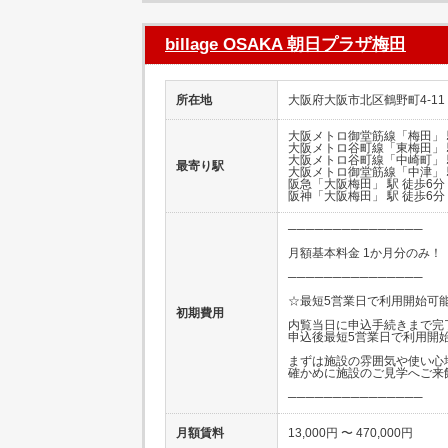
billage OSAKA 朝日プラザ梅田
所在地
大阪府大阪市北区鶴野町4-11
大阪メトロ御堂筋線「梅田」 
大阪メトロ谷町線「東梅田」 
大阪メトロ谷町線「中崎町」 
最寄り駅
大阪メトロ御堂筋線「中津」 
阪急「大阪梅田」 駅 徒歩6分
阪神「大阪梅田」 駅 徒歩6分
───────────────
月額基本料金 1か月分のみ！
───────────────
☆最短5営業日で利用開始可
初期費用
内覧当日に申込手続きまで完
申込後最短5営業日で利用開
まずは施設の雰囲気や使い心
確かめに施設のご見学へご来
───────────────
月額賃料
13,000円 〜 470,000円