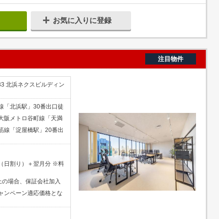
お気に入りに登録
注目物件
33 北浜ネクスビルディン
線「北浜駅」30番出口徒
大阪メトロ谷町線「天満
筋線「淀屋橋駅」20番出
（日割り）＋翌月分 ※料
以上の場合、保証会社加入
ャンペーン適応価格とな