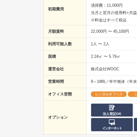
清掃費：11,000円
初期費用
当月と翌月の使用料+共
※料金はすべて税込
月額賃料
22,000円 〜 45,100円
利用可能人数
1人 〜 2人
面積
2.24㎡ 〜 5.79㎡
運営会社
株式会社WOOC
営業時間
9～18時／年中無休（年
オフィス形態
レンタルオフィス
法人登記OK
オプション
インターネット