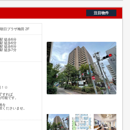
注目物件
 朝日プラザ梅田 2F
駅 徒歩6分
駅 徒歩6分
駅 徒歩6分
駅 徒歩7分
能！☆
了すれば
始可能です。
地を
館くださいませ。