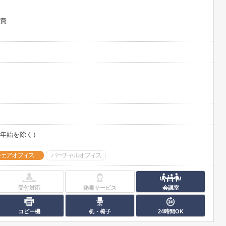
益費
末年始を除く）
シェアオフィス
バーチャルオフィス
受付対応
秘書サービス
会議室
コピー機
机・椅子
24時間OK