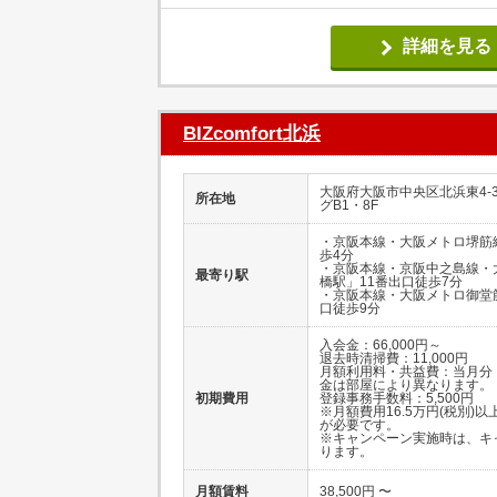
詳細を見る
BIZcomfort北浜
大阪府大阪市中央区北浜東4-
所在地
グB1・8F
・京阪本線・大阪メトロ堺筋
歩4分
・京阪本線・京阪中之島線・
最寄り駅
橋駅」11番出口徒歩7分
・京阪本線・大阪メトロ御堂
口徒歩9分
入会金：66,000円～
退去時清掃費：11,000円
月額利用料・共益費：当月分
金は部屋により異なります。
初期費用
登録事務手数料：5,500円
※月額費用16.5万円(税別)
が必要です。
※キャンペーン実施時は、キ
ります。
月額賃料
38,500円 〜