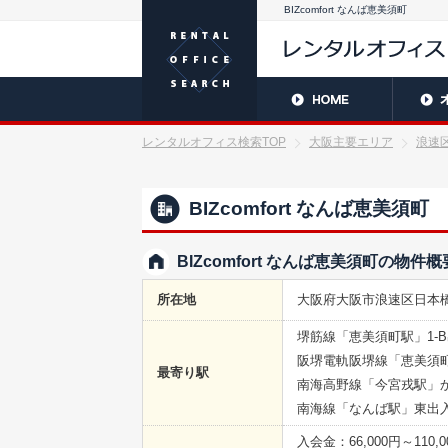
BIZcomfort なんば恵美須町
レンタルオフィス検索TOP
大阪主要エリア
浪速
BIZcomfort なんば恵美須町
BIZcomfort なんば恵美須町の物件概
所在地
大阪府大阪市浪速区日本橋5-12
堺筋線「恵美須町駅」1-
阪堺電軌阪堺線「恵美須
最寄り駅
南海高野線「今宮戎駅」
南海線「なんば駅」東出入
入会金：66,000円～110,0