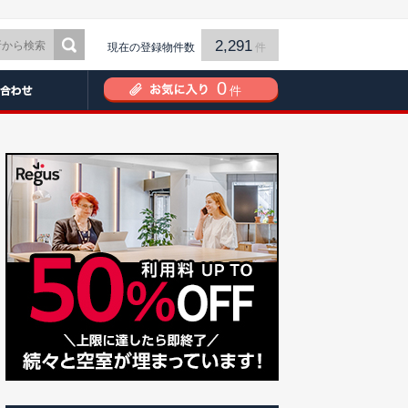
2,291
現在の登録物件数
件
0
件