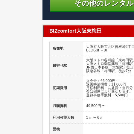
その他のレンタル
BIZcomfort大阪東梅田
大阪府大阪市北区曾根崎2丁目8
所在地
BLDG3F～8F
大阪メトロ谷町線「東梅田駅
大阪メトロ御堂筋線「梅田駅
最寄り駅
JR西日本各線「大阪駅」徒歩
阪急各線「梅田駅」徒歩7分
入会金：66,000円～
退去時清掃費：11,000円
初期費用
月額利用料・共益費：当月分
金は部屋により異なります。
登録事務手数料：5,500円
月額賃料
49,500円 〜
利用可能人数
1人 〜 6人
面積