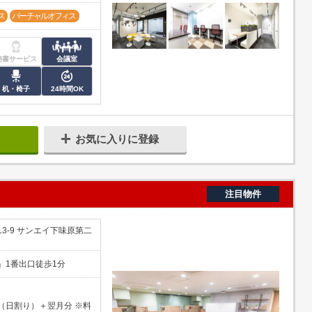
ス
バーチャルオフィス
秘書サービス
会議室
机・椅子
24時間OK
お気に入りに登録
注目物件
-9​ サンエイ下味原第二
」1番出口徒歩1分
（日割り）＋翌月分 ※料