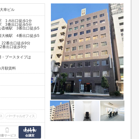
 大幸ビル
橋駅 1-A出口徒歩1分
橋駅 3番出口徒歩5分
線 心斎橋駅 3番出口徒歩5
線 西大橋駅 4番出口徒歩5
駅 22番出口徒歩9分
 22番出口徒歩9分
人用・ブースタイプは
の月額賃料
ス
バーチャルオフィス
秘書サービス
会議室