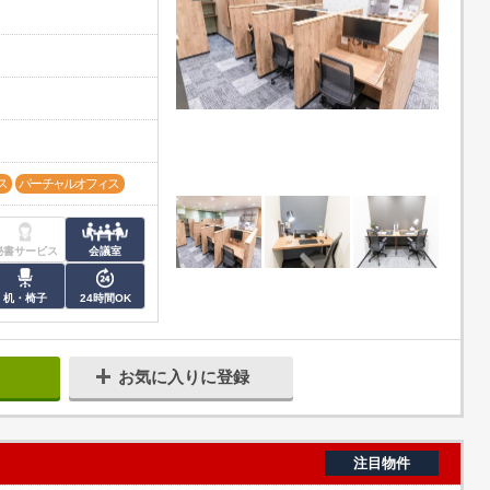
ス
バーチャルオフィス
秘書サービス
会議室
机・椅子
24時間OK
お気に入りに登録
注目物件