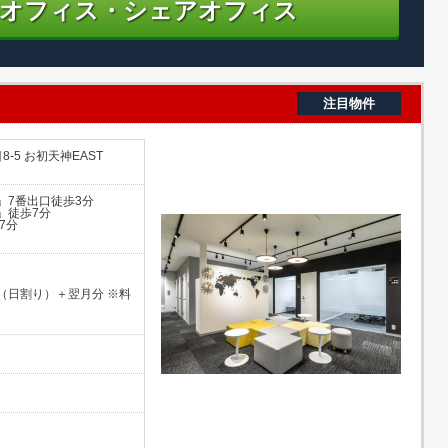
オフィス・シェアオフィス
注目物件
-5 お初天神EAST
」7番出口徒歩3分
」徒歩7分
7分
（日割り）＋翌月分 ※料