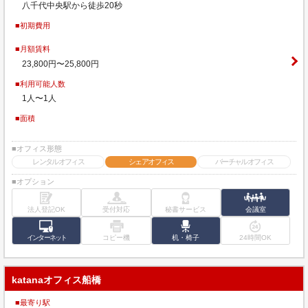
八千代中央駅から徒歩20秒
■初期費用
■月額賃料
23,800円〜25,800円
■利用可能人数
1人〜1人
■面積
■オフィス形態
レンタルオフィス
シェアオフィス
バーチャルオフィス
■オプション
法人登記OK
受付対応
秘書サービス
会議室
インターネット
コピー機
机・椅子
24時間OK
katanaオフィス船橋
■最寄り駅