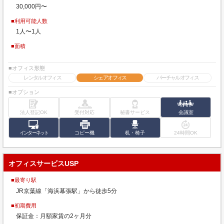
30,000円〜
■利用可能人数
1人〜1人
■面積
■オフィス形態
レンタルオフィス
シェアオフィス
バーチャルオフィス
■オプション
法人登記OK
受付対応
秘書サービス
会議室
インターネット
コピー機
机・椅子
24時間OK
オフィスサービスUSP
■最寄り駅
JR京葉線「海浜幕張駅」から徒歩5分
■初期費用
保証金：月額家賃の2ヶ月分