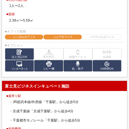
1人〜2人
■面積
2.39㎡〜5.59㎡
■オフィス形態
レンタルオフィス
シェアオフィス
バーチャルオフィス
■オプション
法人登記OK
受付対応
秘書サービス
会議室
インターネット
コピー機
机・椅子
24時間OK
富士見ビジネスインキュベート施設
■最寄り駅
・JR総武本線/外房線「千葉駅」から徒歩5分
・京成千葉線「京成千葉駅」から徒歩4分
・千葉都市モノレール「千葉駅」から徒歩5分
■初期費用