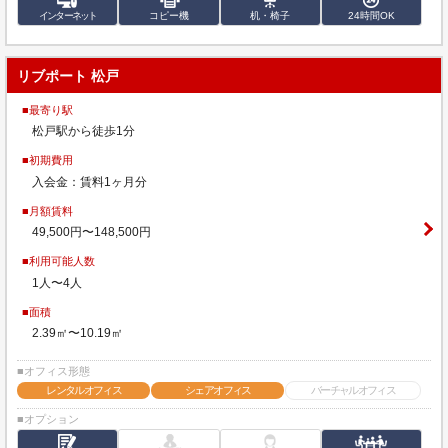
インターネット
コピー機
机・椅子
24時間OK
リブポート 松戸
■最寄り駅
松戸駅から徒歩1分
■初期費用
入会金：賃料1ヶ月分
■月額賃料
49,500円〜148,500円
■利用可能人数
1人〜4人
■面積
2.39㎡〜10.19㎡
■オフィス形態
レンタルオフィス
シェアオフィス
バーチャルオフィス
■オプション