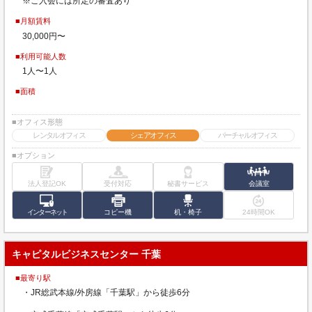
※ご入会には所定の審査あり
■月額賃料
30,000円〜
■利用可能人数
1人〜1人
■面積
■オフィス形態
レンタルオフィス
シェアオフィス
バーチャルオフィス
■オプション
法人登記OK
受付対応
秘書サービス
会議室
インターネット
コピー機
机・椅子
24時間OK
キャピタルビジネスセンター 千葉
■最寄り駅
・JR総武本線/外房線「千葉駅」から徒歩6分