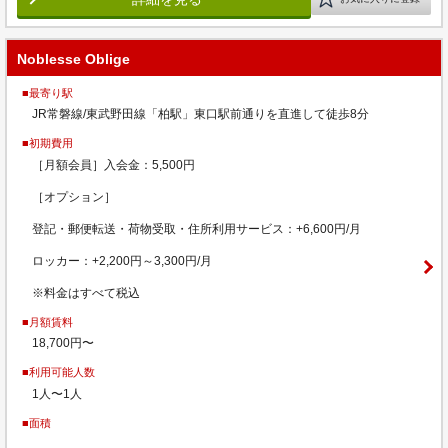
Noblesse Oblige
■最寄り駅
JR常磐線/東武野田線「柏駅」東口駅前通りを直進して徒歩8分
■初期費用
［月額会員］入会金：5,500円
［オプション］
登記・郵便転送・荷物受取・住所利用サービス：+6,600円/月
ロッカー：+2,200円～3,300円/月
※料金はすべて税込
■月額賃料
18,700円〜
■利用可能人数
1人〜1人
■面積