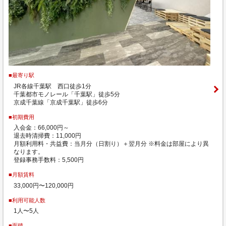
■最寄り駅
JR各線千葉駅 西口徒歩1分
千葉都市モノレール「千葉駅」徒歩5分
京成千葉線「京成千葉駅」徒歩6分
■初期費用
入会金：66,000円～
退去時清掃費：11,000円
月額利用料・共益費：当月分（日割り）＋翌月分 ※料金は部屋により異
なります。
登録事務手数料：5,500円
■月額賃料
33,000円〜120,000円
■利用可能人数
1人〜5人
■面積