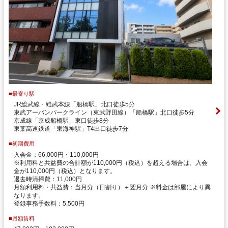
■最寄り駅
JR総武線・総武本線「船橋駅」北口徒歩5分
東武アーバンパークライン（東武野田線）「船橋駅」北口徒歩5分
京成線「京成船橋駅」東口徒歩8分
東葉高速鉄道「東海神駅」T4出口徒歩7分
■初期費用
入会金：66,000円・110,000円
※利用料と共益費の合計額が110,000円（税込）を超える場合は、入会
金が110,000円（税込）となります。
退去時清掃費：11,000円
月額利用料・共益費：当月分（日割り）＋翌月分 ※料金は部屋により異
なります。
登録事務手数料：5,500円
■月額賃料