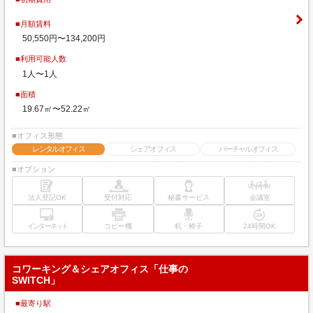
■月額賃料
50,550円〜134,200円
■利用可能人数
1人〜1人
■面積
19.67㎡〜52.22㎡
■オフィス形態
レンタルオフィス
シェアオフィス
バーチャルオフィス
■オプション
法人登記OK
受付対応
秘書サービス
会議室
インターネット
コピー機
机・椅子
24時間OK
コワーキング＆シェアオフィス「仕事の
SWITCH」
■最寄り駅