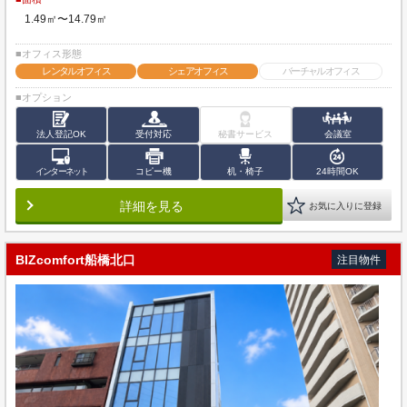
1.49㎡〜14.79㎡
■オフィス形態
レンタルオフィス
シェアオフィス
バーチャルオフィス
■オプション
法人登記OK
受付対応
秘書サービス
会議室
インターネット
コピー機
机・椅子
24時間OK
詳細を見る
お気に入りに登録
BIZcomfort船橋北口
注目物件