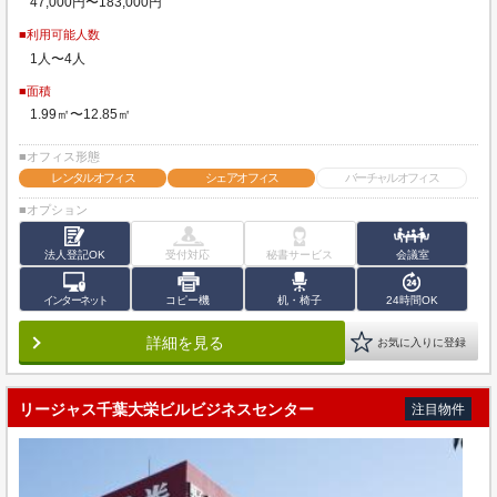
47,000円〜183,000円
■利用可能人数
1人〜4人
■面積
1.99㎡〜12.85㎡
■オフィス形態
レンタルオフィス
シェアオフィス
バーチャルオフィス
■オプション
法人登記OK
受付対応
秘書サービス
会議室
インターネット
コピー機
机・椅子
24時間OK
詳細を見る
お気に入りに登録
リージャス千葉大栄ビルビジネスセンター
注目物件