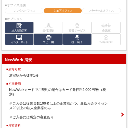
■オフィス形態
レンタルオフィス
シェアオフィス
バーチャルオフィス
■オプション
法人登記OK
受付対応
秘書サービス
会議室
インターネット
コピー機
机・椅子
24時間OK
NewWork 浦安
■最寄り駅
浦安駅から徒歩1分
■初期費用
NewWorkカードでご契約の場合はカード発行料2,000円/枚（税
別）
※ご入会は従業員数100名以上の企業様かつ、最低入会ライセン
ス20以上の法人企業様のみ
※ご入会には所定の審査あり
■月額賃料