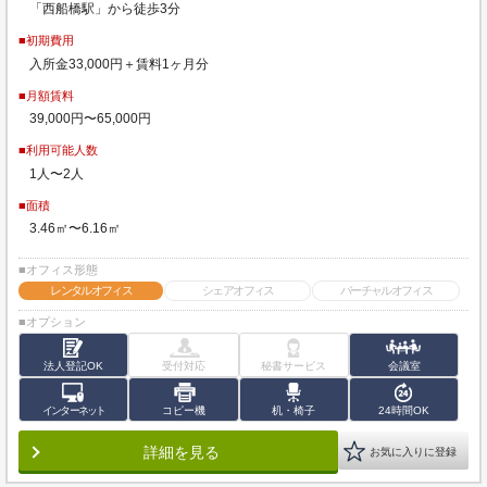
「西船橋駅」から徒歩3分
■初期費用
入所金33,000円＋賃料1ヶ月分
■月額賃料
39,000円〜65,000円
■利用可能人数
1人〜2人
■面積
3.46㎡〜6.16㎡
■オフィス形態
レンタルオフィス
シェアオフィス
バーチャルオフィス
■オプション
法人登記OK
受付対応
秘書サービス
会議室
インターネット
コピー機
机・椅子
24時間OK
詳細を見る
お気に入りに登録