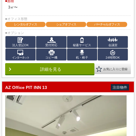
■面積
3㎡〜
■オフィス形態
レンタルオフィス
シェアオフィス
バーチャルオフィス
■オプション
法人登記OK
受付対応
秘書サービス
会議室
インターネット
コピー機
机・椅子
24時間OK
詳細を見る
お気に入りに登録
AZ Office PIT INN 13
注目物件