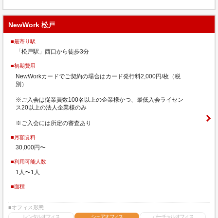
NewWork 松戸
■最寄り駅
「松戸駅」西口から徒歩3分
■初期費用
NewWorkカードでご契約の場合はカード発行料2,000円/枚（税
別）
※ご入会は従業員数100名以上の企業様かつ、最低入会ライセン
ス20以上の法人企業様のみ
※ご入会には所定の審査あり
■月額賃料
30,000円〜
■利用可能人数
1人〜1人
■面積
■オフィス形態
レンタルオフィス
シェアオフィス
バーチャルオフィス