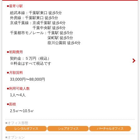
■最寄り駅
総武本線：千葉駅東口 徒歩5分
外房線：千葉駅東口 徒歩5分
京成千葉線：京成千葉駅 徒歩4分
千葉中央駅 徒歩6分
千葉都市モノレール：千葉駅 徒歩5分
栄町駅 徒歩5分
葭川公園前 徒歩4分
■初期費用
契約金：５万円（税込）
※料金はすべて税込です
■月額賃料
33,000円〜88,000円
■利用可能人数
1人〜4人
■面積
2.5㎡〜10.5㎡
■オフィス形態
レンタルオフィス
シェアオフィス
バーチャルオフィス
■オプション