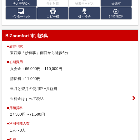
法人登記OK
受付対応
秘書サービス
会議室
インターネット
コピー機
机・椅子
24時間OK
BIZcomfort 市川妙典
■最寄り駅
東西線「妙典駅」南口から徒歩6分
■初期費用
入会金：66,000円～110,000円
清掃費：11,000円
当月と翌月の使用料+共益費
※料金はすべて税込
■月額賃料
27,500円〜71,500円
■利用可能人数
1人〜3人
■面積