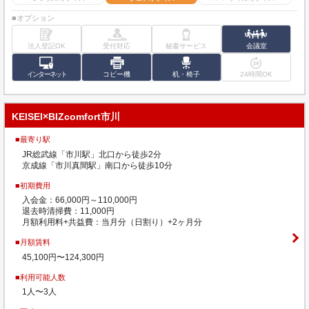
■オプション
法人登記OK
受付対応
秘書サービス
会議室
インターネット
コピー機
机・椅子
24時間OK
KEISEI×BIZcomfort市川
■最寄り駅
JR総武線「市川駅」北口から徒歩2分
京成線「市川真間駅」南口から徒歩10分
■初期費用
入会金：66,000円～110,000円
退去時清掃費：11,000円
月額利用料+共益費：当月分（日割り）+2ヶ月分
■月額賃料
45,100円〜124,300円
■利用可能人数
1人〜3人