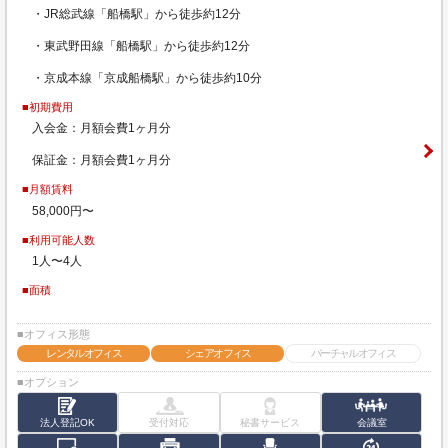
・JR総武線「船橋駅」から徒歩約12分
・東武野田線「船橋駅」から徒歩約12分
・京成本線「京成船橋駅」から徒歩約10分
■初期費用
入会金：月額会費1ヶ月分
保証金：月額会費1ヶ月分
■月額賃料
58,000円〜
■利用可能人数
1人〜4人
■面積
■オフィス形態
レンタルオフィス
シェアオフィス
バーチャルオフィス
■オプション
法人登記OK
受付対応
秘書サービス
会議室