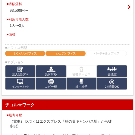
■月額賃料
93,500円〜
■利用可能人数
1人〜3人
■面積
■オフィス形態
レンタルオフィス
シェアオフィス
バーチャルオフィス
■オプション
法人登記OK
受付対応
秘書サービス
会議室
インターネット
コピー機
机・椅子
24時間OK
チコル☆ワーク
■最寄り駅
（電車）TXつくばエクスプレス「柏の葉キャンパス駅」から徒
歩3分