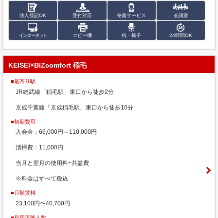
法人登記OK
受付対応
秘書サービス
会議室
インターネット
コピー機
机・椅子
24時間OK
KEISEI×BIZcomfort 稲毛
■最寄り駅
JR総武線「稲毛駅」東口から徒歩2分
京成千葉線「京成稲毛駅」東口から徒歩10分
■初期費用
入会金：66,000円～110,000円
清掃費：11,000円
当月と翌月の使用料+共益費
※料金はすべて税込
■月額賃料
23,100円〜40,700円
■利用可能人数