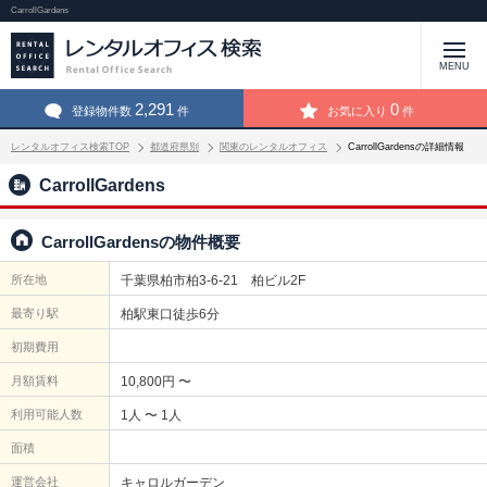
CarrollGardens
MENU
2,291
0
登録物件数
件
お気に入り
件
レンタルオフィス検索TOP
都道府県別
関東のレンタルオフィス
CarrollGardensの詳細情報
CarrollGardens
CarrollGardensの物件概要
所在地
千葉県柏市柏3-6-21 柏ビル2F
最寄り駅
柏駅東口徒歩6分
初期費用
月額賃料
10,800円 〜
利用可能人数
1人 〜 1人
面積
運営会社
キャロルガーデン