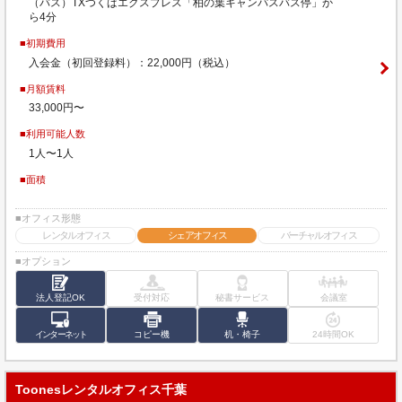
（バス）TXつくばエクスプレス「柏の葉キャンパスバス停」か
ら4分
■初期費用
入会金（初回登録料）：22,000円（税込）
■月額賃料
33,000円〜
■利用可能人数
1人〜1人
■面積
■オフィス形態
レンタルオフィス
シェアオフィス
バーチャルオフィス
■オプション
法人登記OK
受付対応
秘書サービス
会議室
インターネット
コピー機
机・椅子
24時間OK
Toonesレンタルオフィス千葉