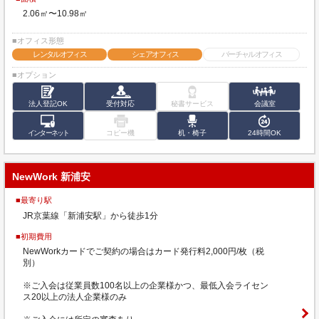
2.06㎡〜10.98㎡
■オフィス形態
レンタルオフィス
シェアオフィス
バーチャルオフィス
■オプション
法人登記OK
受付対応
秘書サービス
会議室
インターネット
コピー機
机・椅子
24時間OK
NewWork 新浦安
■最寄り駅
JR京葉線「新浦安駅」から徒歩1分
■初期費用
NewWorkカードでご契約の場合はカード発行料2,000円/枚（税
別）
※ご入会は従業員数100名以上の企業様かつ、最低入会ライセン
ス20以上の法人企業様のみ