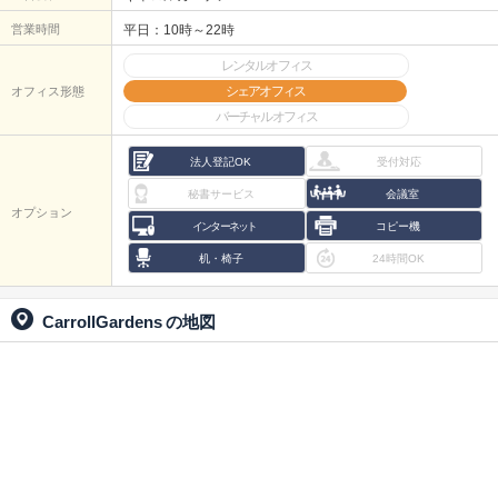
営業時間
平日：10時～22時
レンタルオフィス
シェアオフィス
オフィス形態
バーチャルオフィス
法人登記OK
受付対応
秘書サービス
会議室
オプション
インターネット
コピー機
机・椅子
24時間OK
CarrollGardens
の地図