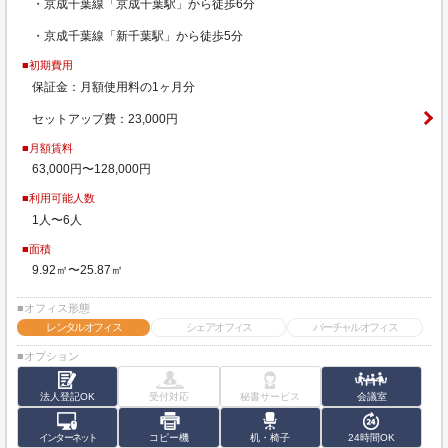
・京成千葉線「京成千葉駅」から徒歩6分
・京成千葉線「新千葉駅」から徒歩5分
■初期費用
保証金：月額使用料の1ヶ月分
セットアップ費：23,000円
■月額賃料
63,000円〜128,000円
■利用可能人数
1人〜6人
■面積
9.92㎡〜25.87㎡
■オフィス形態
レンタルオフィス
シェアオフィス
バーチャルオフィス
■オプション
法人登記OK
受付対応
秘書サービス
会議室
インターネット
コピー機
机・椅子
24時間OK