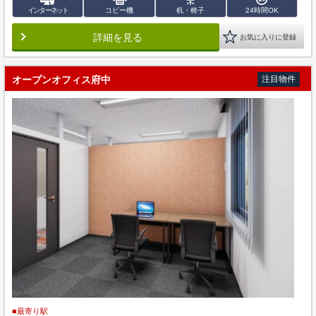
インターネット
コピー機
机・椅子
24時間OK
詳細を見る
お気に入りに登録
オープンオフィス府中
注目物件
■最寄り駅