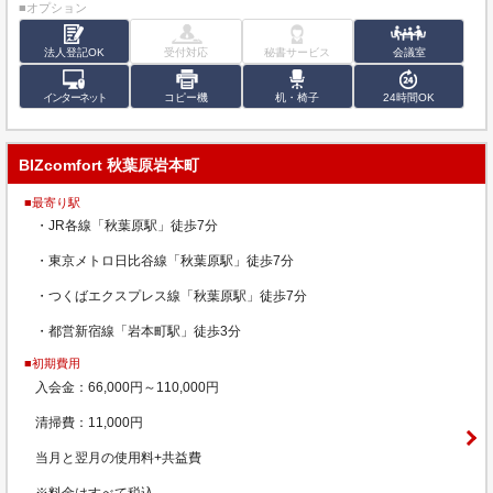
■オプション
法人登記OK
受付対応
秘書サービス
会議室
インターネット
コピー機
机・椅子
24時間OK
BIZcomfort 秋葉原岩本町
■最寄り駅
・JR各線「秋葉原駅」徒歩7分
・東京メトロ日比谷線「秋葉原駅」徒歩7分
・つくばエクスプレス線「秋葉原駅」徒歩7分
・都営新宿線「岩本町駅」徒歩3分
■初期費用
入会金：66,000円～110,000円
清掃費：11,000円
当月と翌月の使用料+共益費
※料金はすべて税込