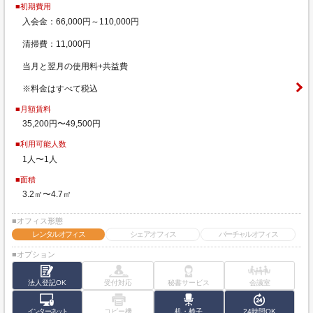
■初期費用
入会金：66,000円～110,000円
清掃費：11,000円
当月と翌月の使用料+共益費
※料金はすべて税込
■月額賃料
35,200円〜49,500円
■利用可能人数
1人〜1人
■面積
3.2㎡〜4.7㎡
■オフィス形態
レンタルオフィス
シェアオフィス
バーチャルオフィス
■オプション
法人登記OK
受付対応
秘書サービス
会議室
インターネット
コピー機
机・椅子
24時間OK