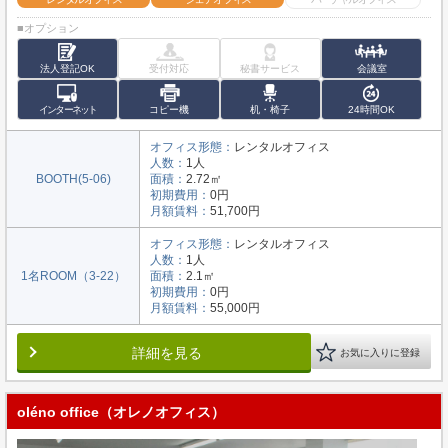
■オプション
法人登記OK
受付対応
秘書サービス
会議室
インターネット
コピー機
机・椅子
24時間OK
オフィス形態：
レンタルオフィス
人数：
1人
BOOTH(5-06)
面積：
2.72㎡
初期費用：
0円
月額賃料：
51,700円
オフィス形態：
レンタルオフィス
人数：
1人
1名ROOM（3-22）
面積：
2.1㎡
初期費用：
0円
月額賃料：
55,000円
詳細を見る
お気に入りに登録
oléno office（オレノオフィス）