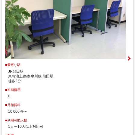
■最寄り駅
JR蒲田駅
東急池上線/多摩川線 蒲田駅
徒歩2分
■初期費用
0
■月額賃料
10,000円〜
■利用可能人数
1人〜10人以上対応可