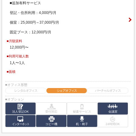
■追加有料サービス
登記・住所利用：4,000円/月
個室：25,000円～37,000円/月
固定ブース：12,000円/月
■月額賃料
12,000円〜
■利用可能人数
1人〜1人
■面積
■オフィス形態
レンタルオフィス
シェアオフィス
バーチャルオフィス
■オプション
法人登記OK
受付対応
秘書サービス
会議室
インターネット
コピー機
机・椅子
24時間OK