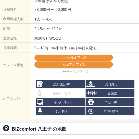
※料金はすべて税込
月額賃料
28,600円 〜 66,000円
利用可能人数
1人 〜 4人
面積
2.45㎡ 〜 12.2㎡
運営会社
株式会社WOOC
営業時間
9～18時／年中無休（年末年始を除く）
レンタルオフィス
シェアオフィス
オフィス形態
バーチャルオフィス
法人登記OK
受付対応
秘書サービス
会議室
オプション
インターネット
コピー機
机・椅子
24時間OK
BIZcomfort 八王子
の地図