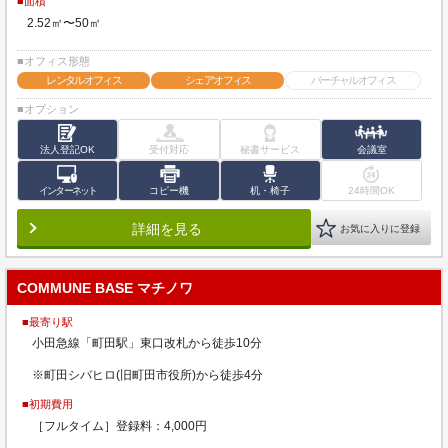
■面積
2.52㎡〜50㎡
■オフィス形態
レンタルオフィス
シェアオフィス
バーチャルオフィス
■オプション
法人登記OK
受付対応
秘書サービス
会議室
インターネット
コピー機
机・椅子
24時間OK
詳細を見る
お気に入りに登録
COMMUNE BASE マチノワ
■最寄り駅
小田急線「町田駅」東口改札から徒歩10分
※町田シバヒロ(旧町田市役所)から徒歩4分
■初期費用
［フルタイム］登録料：4,000円