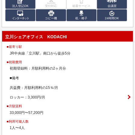
法人登記OK
受付対応
秘書サービス
会議室
インターネット
コピー機
机・椅子
24時間OK
立川シェアオフィス KODACHI
■最寄り駅
JR中央線「立川駅」南口から徒歩5分
■初期費用
初期登録料：月額利用料の2ヶ月分
■備考
共益費：月額利用料の15％/月
ロッカー：3,300円/月
■月額賃料
33,000円〜57,200円
■利用可能人数
1人〜4人