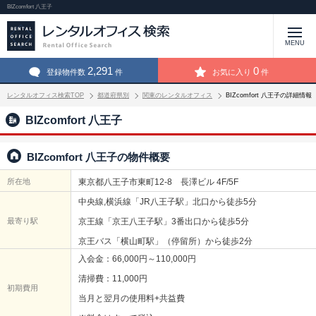
BIZcomfort 八王子
MENU
2,291
0
登録物件数
件
お気に入り
件
レンタルオフィス検索TOP
都道府県別
関東のレンタルオフィス
BIZcomfort 八王子の詳細情報
BIZcomfort 八王子
BIZcomfort 八王子の物件概要
所在地
東京都八王子市東町12-8 長澤ビル 4F/5F
中央線,横浜線「JR八王子駅」北口から徒歩5分
最寄り駅
京王線「京王八王子駅」3番出口から徒歩5分
京王バス「横山町駅」（停留所）から徒歩2分
入会金：66,000円～110,000円
清掃費：11,000円
初期費用
当月と翌月の使用料+共益費