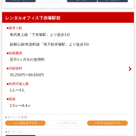
レンタルオフィス下赤塚駅前
■最寄り駅
東武東上線「下赤塚駅」より徒歩1分
副都心線/有楽町線「地下鉄赤塚駅」より徒歩3分
■初期費用
翌月1ヶ月分の使用料
■月額賃料
30,250円〜89,650円
■利用可能人数
1人〜4人
■面積
2.5㎡〜8.4㎡
■オフィス形態
レンタルオフィス
シェアオフィス
バーチャルオフィス
■オプション