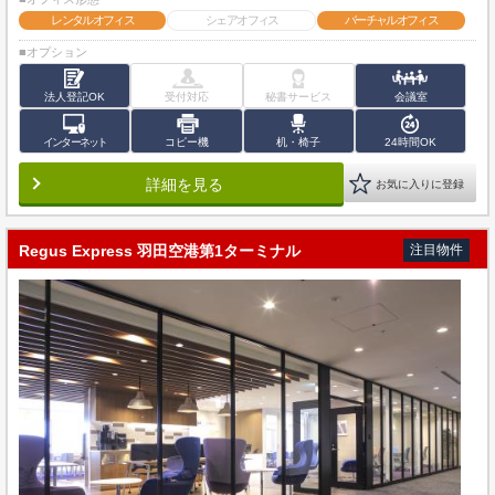
レンタルオフィス
シェアオフィス
バーチャルオフィス
■オプション
法人登記OK
受付対応
秘書サービス
会議室
インターネット
コピー機
机・椅子
24時間OK
詳細を見る
お気に入りに登録
Regus Express 羽田空港第1ターミナル
注目物件