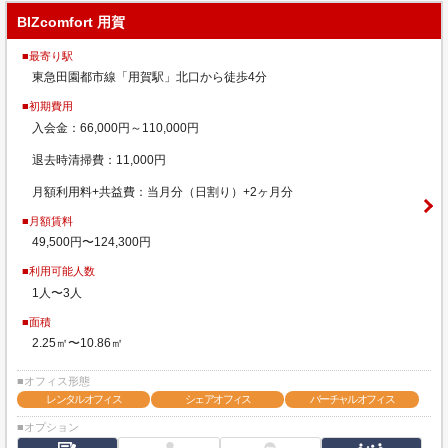
BIZcomfort 用賀
■最寄り駅
東急田園都市線「用賀駅」北口から徒歩4分
■初期費用
入会金：66,000円～110,000円
退去時清掃費：11,000円
月額利用料+共益費：当月分（日割り）+2ヶ月分
■月額賃料
49,500円〜124,300円
■利用可能人数
1人〜3人
■面積
2.25㎡〜10.86㎡
■オフィス形態
レンタルオフィス
シェアオフィス
バーチャルオフィス
■オプション