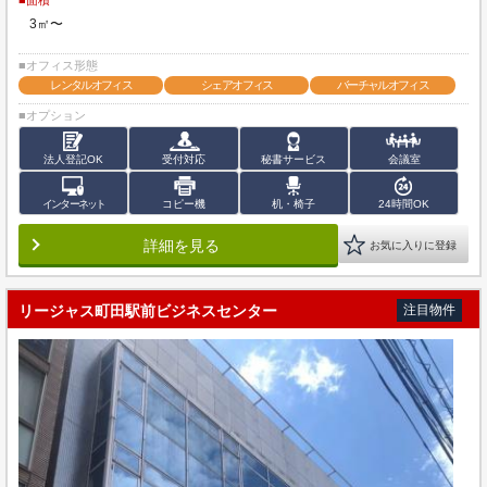
■面積
3㎡〜
■オフィス形態
レンタルオフィス
シェアオフィス
バーチャルオフィス
■オプション
法人登記OK
受付対応
秘書サービス
会議室
インターネット
コピー機
机・椅子
24時間OK
詳細を見る
お気に入りに登録
リージャス町田駅前ビジネスセンター
注目物件