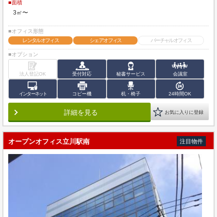
■面積
3㎡〜
■オフィス形態
レンタルオフィス
シェアオフィス
バーチャルオフィス
■オプション
法人登記OK
受付対応
秘書サービス
会議室
インターネット
コピー機
机・椅子
24時間OK
詳細を見る
お気に入りに登録
オープンオフィス立川駅南
注目物件