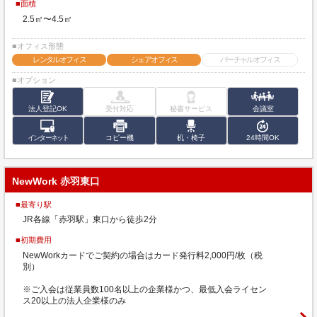
■面積
2.5㎡〜4.5㎡
■オフィス形態
レンタルオフィス
シェアオフィス
バーチャルオフィス
■オプション
法人登記OK
受付対応
秘書サービス
会議室
インターネット
コピー機
机・椅子
24時間OK
NewWork 赤羽東口
■最寄り駅
JR各線「赤羽駅」東口から徒歩2分
■初期費用
NewWorkカードでご契約の場合はカード発行料2,000円/枚（税
別）
※ご入会は従業員数100名以上の企業様かつ、最低入会ライセン
ス20以上の法人企業様のみ