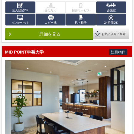
法人登記OK
受付対応
秘書サービス
会議室
インターネット
コピー機
机・椅子
24時間OK
詳細を見る
お気に入りに登録
MID POINT学芸大学
注目物件