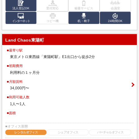
法人登記OK
受付対応
秘書サービス
会議室
インターネット
コピー機
机・椅子
24時間OK
Land Chaos東陽町
■最寄り駅
東京メトロ東西線「東陽町駅」E1出口から徒歩2分
■初期費用
利用料の１ヶ月分
■月額賃料
34,000円〜
■利用可能人数
1人〜1人
■面積
■オフィス形態
レンタルオフィス
シェアオフィス
バーチャルオフィス