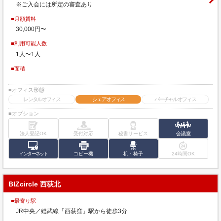
※ご入会には所定の審査あり
■月額賃料
30,000円〜
■利用可能人数
1人〜1人
■面積
■オフィス形態
レンタルオフィス
シェアオフィス
バーチャルオフィス
■オプション
法人登記OK
受付対応
秘書サービス
会議室
インターネット
コピー機
机・椅子
24時間OK
BIZcircle 西荻北
■最寄り駅
JR中央／総武線「西荻窪」駅から徒歩3分