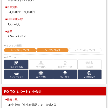
■月額賃料
34,100円〜89,100円
■利用可能人数
1人〜4人
■面積
2.5㎡〜9.43㎡
■オフィス形態
レンタルオフィス
シェアオフィス
バーチャルオフィス
■オプション
法人登記OK
受付対応
秘書サービス
会議室
インターネット
コピー機
机・椅子
24時間OK
PO-TO（ポート）小金井
■最寄り駅
JR中央線「東小金井駅」より徒歩5分