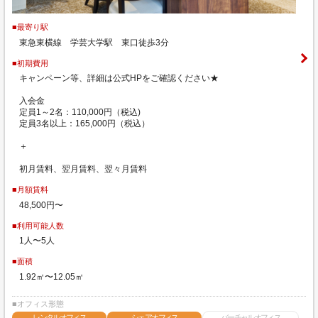
■最寄り駅
東急東横線 学芸大学駅 東口徒歩3分
■初期費用
キャンペーン等、詳細は公式HPをご確認ください★
入会金
定員1～2名：110,000円（税込)
定員3名以上：165,000円（税込）
＋
初月賃料、翌月賃料、翌々月賃料
■月額賃料
48,500円〜
■利用可能人数
1人〜5人
■面積
1.92㎡〜12.05㎡
■オフィス形態
レンタルオフィス
シェアオフィス
バーチャルオフィス