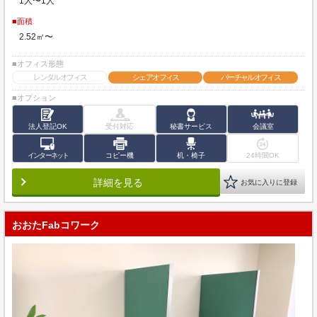
1人〜1人
■面積
2.52㎡〜
■オフィス形態
レンタルオフィス
シェアオフィス
バーチャルオフィス
■オプション
法人登記OK
受付対応
秘書サービス
会議室
インターネット
コピー機
机・椅子
24時間OK
詳細を見る
お気に入りに登録
おおたFabコワーク