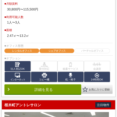
■月額賃料
30,800円〜115,500円
■利用可能人数
1人〜3人
■面積
2.47㎡〜13.2㎡
■オフィス形態
レンタルオフィス
シェアオフィス
バーチャルオフィス
■オプション
法人登記OK
受付対応
秘書サービス
会議室
インターネット
コピー機
机・椅子
24時間OK
詳細を見る
お気に入りに登録
桜木町アントレサロン
注目物件