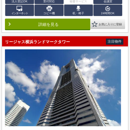
法人登記OK
受付対応
秘書サービス
会議室
インターネット
コピー機
机・椅子
24時間OK
詳細を見る
お気に入りに登録
リージャス横浜ランドマークタワー
注目物件