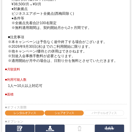
¥38,500/月→¥0/月
●対象拠点
ビジネスエアポート全拠点(西梅田除く)
●条件等
※全拠点先着合計100名限定
※無料適用期間は、契約開始月から2ヶ月間です。
■注意事項
※本キャンペーンは予告なく途中終了する場合がございます。
※2026年9月30日(水)までのご利用開始に限ります。
※他キャンペーン/優待との併用はできかねます。
※別途入会事務手数料が必要となります。
※適用開始が月中の場合は、日割り分を無料とさせていただきます。
■月額賃料
■利用可能人数
1人〜10人以上対応可
■面積
■オフィス形態
レンタルオフィス
シェアオフィス
バーチャルオフィス
■オプション