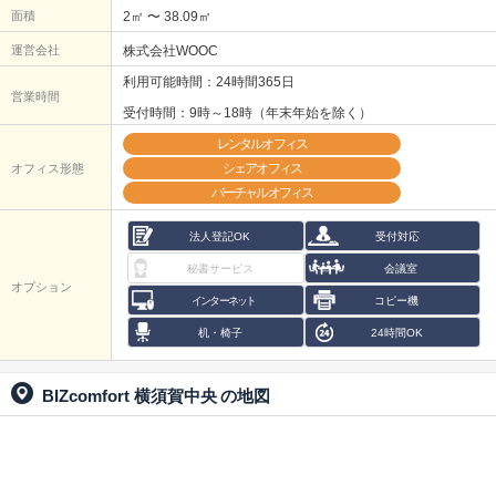
面積
2㎡ 〜 38.09㎡
運営会社
株式会社WOOC
利用可能時間：24時間365日
営業時間
受付時間：9時～18時（年末年始を除く）
レンタルオフィス
シェアオフィス
オフィス形態
バーチャルオフィス
法人登記OK
受付対応
秘書サービス
会議室
オプション
インターネット
コピー機
机・椅子
24時間OK
BIZcomfort 横須賀中央
の地図