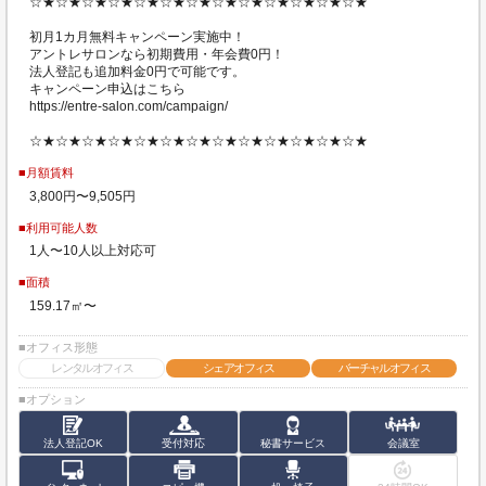
☆★☆★☆★☆★☆★☆★☆★☆★☆★☆★☆★☆★☆★
初月1カ月無料キャンペーン実施中！
アントレサロンなら初期費用・年会費0円！
法人登記も追加料金0円で可能です。
キャンペーン申込はこちら
https://entre-salon.com/campaign/
☆★☆★☆★☆★☆★☆★☆★☆★☆★☆★☆★☆★☆★
■月額賃料
3,800円〜9,505円
■利用可能人数
1人〜10人以上対応可
■面積
159.17㎡〜
■オフィス形態
レンタルオフィス
シェアオフィス
バーチャルオフィス
■オプション
法人登記OK
受付対応
秘書サービス
会議室