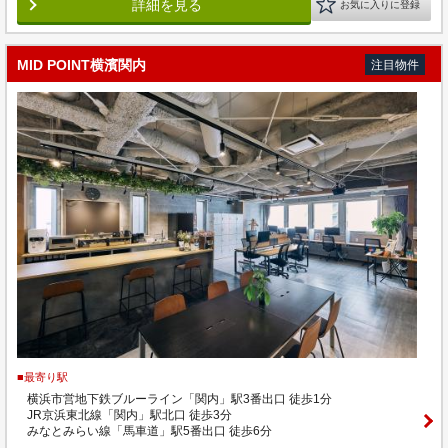
詳細を見る
お気に入りに登録
MID POINT横濱関内
注目物件
■最寄り駅
横浜市営地下鉄ブルーライン「関内」駅3番出口 徒歩1分
JR京浜東北線「関内」駅北口 徒歩3分
みなとみらい線「馬車道」駅5番出口 徒歩6分