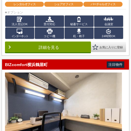
レンタルオフィス
シェアオフィス
バーチャルオフィス
■オプション
法人登記OK
受付対応
秘書サービス
会議室
インターネット
コピー機
机・椅子
24時間OK
詳細を見る
お気に入りに登録
BIZcomfort横浜鶴屋町
注目物件