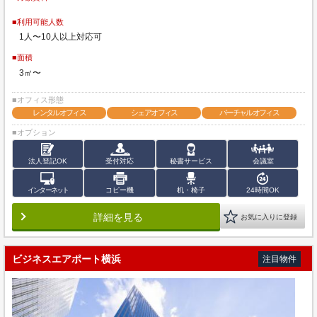
■利用可能人数
1人〜10人以上対応可
■面積
3㎡〜
■オフィス形態
レンタルオフィス
シェアオフィス
バーチャルオフィス
■オプション
法人登記OK
受付対応
秘書サービス
会議室
インターネット
コピー機
机・椅子
24時間OK
詳細を見る
お気に入りに登録
ビジネスエアポート横浜
注目物件