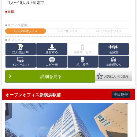
1人〜10人以上対応可
■面積
■オフィス形態
レンタルオフィス
シェアオフィス
バーチャルオフィス
■オプション
法人登記OK
受付対応
秘書サービス
会議室
インターネット
コピー機
机・椅子
24時間OK
詳細を見る
お気に入りに登録
オープンオフィス新横浜駅前
注目物件