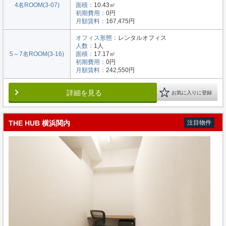
4名ROOM(3-07)
面積：
10.43㎡
初期費用：
0円
月額賃料：
167,475円
オフィス形態：
レンタルオフィス
人数：
1人
5～7名ROOM(3-16)
面積：
17.17㎡
初期費用：
0円
月額賃料：
242,550円
詳細を見る
お気に入りに登録
THE HUB 横浜関内
注目物件