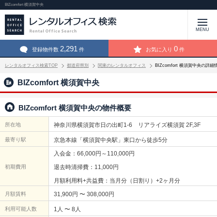
BIZcomfort 横須賀中央
MENU
2,291
0
登録物件数
件
お気に入り
件
レンタルオフィス検索TOP
都道府県別
関東のレンタルオフィス
BIZcomfort 横須賀中央の詳細
BIZcomfort 横須賀中央
BIZcomfort 横須賀中央の物件概要
所在地
神奈川県横須賀市日の出町1-6 リアライズ横須賀 2F,3F
最寄り駅
京急本線「横須賀中央駅」東口から徒歩5分
入会金：66,000円～110,000円
初期費用
退去時清掃費：11,000円
月額利用料+共益費：当月分（日割り）+2ヶ月分
月額賃料
31,900円 〜 308,000円
利用可能人数
1人 〜 8人