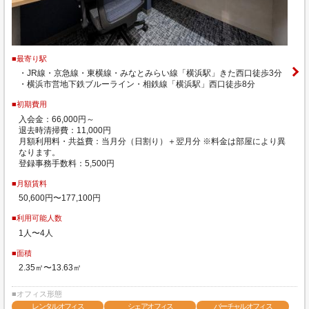
■最寄り駅
・JR線・京急線・東横線・みなとみらい線「横浜駅」きた西口徒歩3分
・横浜市営地下鉄ブルーライン・相鉄線「横浜駅」西口徒歩8分
■初期費用
入会金：66,000円～
退去時清掃費：11,000円
月額利用料・共益費：当月分（日割り）＋翌月分 ※料金は部屋により異
なります。
登録事務手数料：5,500円
■月額賃料
50,600円〜177,100円
■利用可能人数
1人〜4人
■面積
2.35㎡〜13.63㎡
■オフィス形態
レンタルオフィス
シェアオフィス
バーチャルオフィス