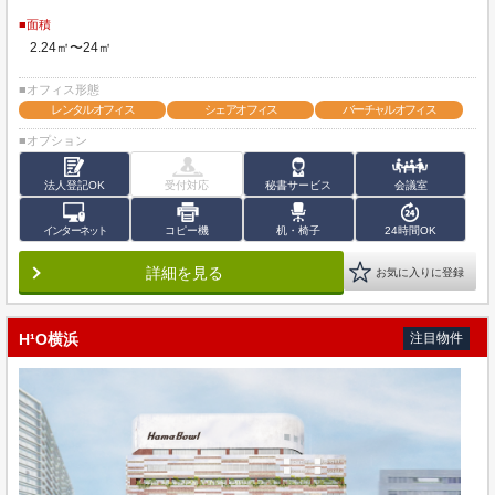
■面積
2.24㎡〜24㎡
■オフィス形態
レンタルオフィス
シェアオフィス
バーチャルオフィス
■オプション
法人登記OK
受付対応
秘書サービス
会議室
インターネット
コピー機
机・椅子
24時間OK
詳細を見る
お気に入りに登録
H¹O横浜
注目物件