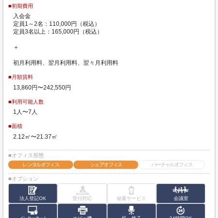
■初期費用
入会金
定員1～2名：110,000円（税込）
定員3名以上：165,000円（税込）
＋
初月利用料、翌月利用料、翌々月利用料
■月額賃料
13,860円〜242,550円
■利用可能人数
1人〜7人
■面積
2.12㎡〜21.37㎡
■オフィス形態
レンタルオフィス
シェアオフィス
バーチャルオフィス
■オプション
法人登記OK
受付対応
秘書サービス
会議室