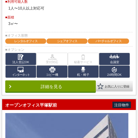
■利用可能人数
1人〜10人以上対応可
■面積
3㎡〜
■オフィス形態
レンタルオフィス
シェアオフィス
バーチャルオフィス
■オプション
法人登記OK
受付対応
秘書サービス
会議室
インターネット
コピー機
机・椅子
24時間OK
詳細を見る
お気に入りに登録
オープンオフィス平塚駅前
注目物件