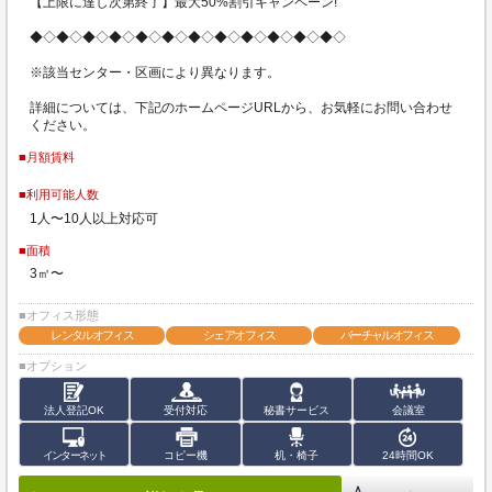
【上限に達し次第終了】最大50%割引キャンペーン!
◆◇◆◇◆◇◆◇◆◇◆◇◆◇◆◇◆◇◆◇◆◇◆◇
※該当センター・区画により異なります。
詳細については、下記のホームページURLから、お気軽にお問い合わせ
ください。
■月額賃料
■利用可能人数
1人〜10人以上対応可
■面積
3㎡〜
■オフィス形態
レンタルオフィス
シェアオフィス
バーチャルオフィス
■オプション
法人登記OK
受付対応
秘書サービス
会議室
インターネット
コピー機
机・椅子
24時間OK