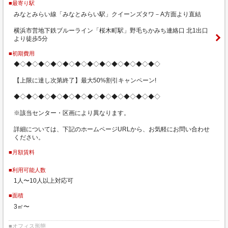
■最寄り駅
みなとみらい線「みなとみらい駅」クイーンズタワ－A方面より直結
横浜市営地下鉄ブルーライン「桜木町駅」野毛ちかみち連絡口 北1出口
より徒歩5分
■初期費用
◆◇◆◇◆◇◆◇◆◇◆◇◆◇◆◇◆◇◆◇◆◇◆◇
【上限に達し次第終了】最大50%割引キャンペーン!
◆◇◆◇◆◇◆◇◆◇◆◇◆◇◆◇◆◇◆◇◆◇◆◇
※該当センター・区画により異なります。
詳細については、下記のホームページURLから、お気軽にお問い合わせ
ください。
■月額賃料
■利用可能人数
1人〜10人以上対応可
■面積
3㎡〜
■オフィス形態